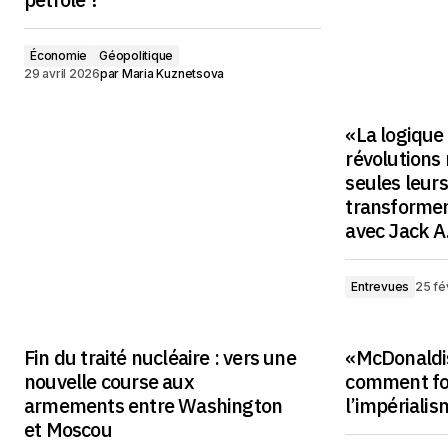
Économie
Géopolitique
29 avril 2026
par
Maria Kuznetsova
«La logique
révolutions 
seules leur
transformen
avec Jack A
Entrevues
25 fé
Fin du traité nucléaire : vers une
«McDonaldis
nouvelle course aux
comment fo
armements entre Washington
l’impérialis
et Moscou