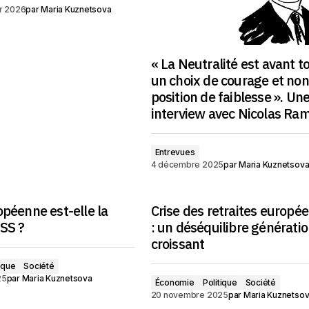
er 2026
par
Maria Kuznetsova
« La Neutralité est avant t
un choix de courage et no
position de faiblesse ». Un
interview avec Nicolas Ram
Entrevues
4 décembre 2025
par
Maria Kuznetsov
opéenne est-elle la
Crise des retraites europé
SS ?
: un déséquilibre générati
croissant
tique
Société
25
par
Maria Kuznetsova
Économie
Politique
Société
20 novembre 2025
par
Maria Kuznetso