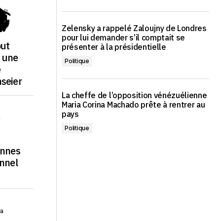
Zelensky a rappelé Zaloujny de Londres
pour lui demander s’il comptait se
out
présenter à la présidentielle
n une
Politique
e
seier
La cheffe de l’opposition vénézuélienne
Maria Corina Machado prête à rentrer au
pays
a
Politique
ennes
onnel
va