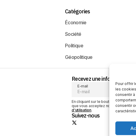
Catégories
Économie
Société
Politique
Géopolitique
Recevez une information neu
Pour offrir
E-mail
les cookies
consentir à
comportemen
En cliquant sur le bouton « S'abonner
consentir o
que vous acceptez notre
politique de
d'utilisation
.
caractérist
Suivez-nous
Ac