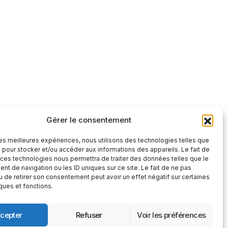
Gérer le consentement
tre et factuelle
 les meilleures expériences, nous utilisons des technologies telles que
S'abonner
 pour stocker et/ou accéder aux informations des appareils. Le fait de
 ces technologies nous permettra de traiter des données telles que le
S'abonner
t de navigation ou les ID uniques sur ce site. Le fait de ne pas
 », vous confirmez que vous avez lu et
u de retirer son consentement peut avoir un effet négatif sur certaines
 confidentialité
et nos
conditions
iques et fonctions.
cepter
Refuser
Voir les préférences