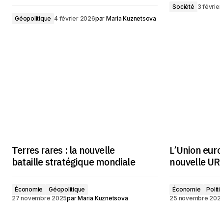
Société
3 févri
Géopolitique
4 février 2026
par
Maria Kuznetsova
Terres rares : la nouvelle
L’Union eur
bataille stratégique mondiale
nouvelle UR
Économie
Géopolitique
Économie
Poli
27 novembre 2025
par
Maria Kuznetsova
25 novembre 20