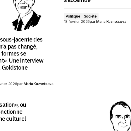
Politique
Société
18 février 2026
par
Maria Kuznetsova
 sous-jacente des
n’a pas changé,
s formes se
t». Une interview
. Goldstone
vrier 2026
par
Maria Kuznetsova
ation», ou
nctionne
me culturel