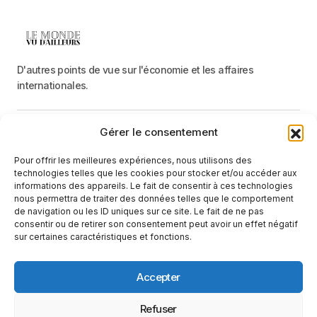
D'autres points de vue sur l'économie et les affaires
internationales.
Gérer le consentement
Menu
Pour offrir les meilleures expériences, nous utilisons des
Catégories
technologies telles que les cookies pour stocker et/ou accéder aux
informations des appareils. Le fait de consentir à ces technologies
nous permettra de traiter des données telles que le comportement
de navigation ou les ID uniques sur ce site. Le fait de ne pas
Recevez une information neutre et factuelle
consentir ou de retirer son consentement peut avoir un effet négatif
sur certaines caractéristiques et fonctions.
E-mail
En cliquant sur le bouton « S'abonner », vous confirmez que vous
Accepter
avez lu et que vous acceptez notre
politique de confidentialité
et nos
conditions d'utilisation
.
Suivez-nous
Refuser