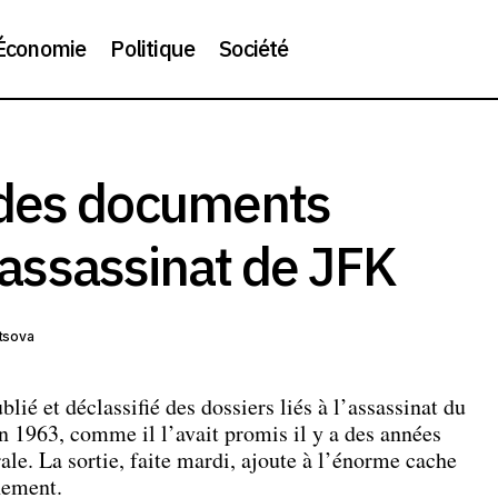
Économie
Politique
Société
Trump révèle des documents classifiés sur l’assassin
Société
 des documents
l’assassinat de JFK
tsova
ié et déclassifié des dossiers liés à l’assassinat du
n 1963, comme il l’avait promis il y a des années
le. La sortie, faite mardi, ajoute à l’énorme cache
nement.