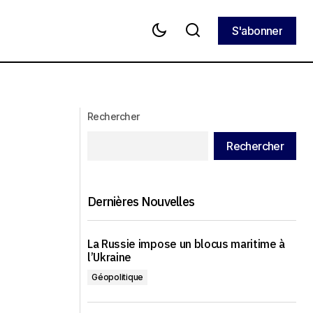
S'abonner
S'abonner
Le Mali, le Niger et le Burkina Faso
at de JFK
quittent l'OIF
Rechercher
Rechercher
Dernières Nouvelles
La Russie impose un blocus maritime à
l’Ukraine
Géopolitique