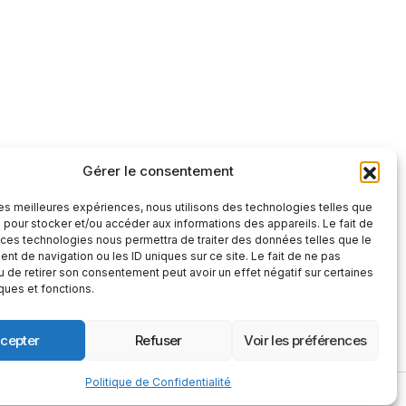
Gérer le consentement
tre et factuelle
 les meilleures expériences, nous utilisons des technologies telles que
S'abonner
 pour stocker et/ou accéder aux informations des appareils. Le fait de
 ces technologies nous permettra de traiter des données telles que le
S'abonner
t de navigation ou les ID uniques sur ce site. Le fait de ne pas
 », vous confirmez que vous avez lu et
u de retirer son consentement peut avoir un effet négatif sur certaines
 confidentialité
et nos
conditions
iques et fonctions.
cepter
Refuser
Voir les préférences
Politique de Confidentialité
© 2025 Le Monde Vu D'ailleurs. Tous Droits Réservés.