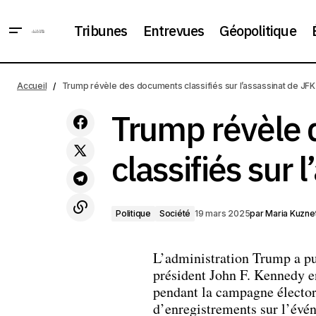
Tribunes
Entrevues
Géopolitique
Poutine a soutenu une suspension de
30 jours des frappes sur le secteur
Politique
Accueil
Trump révèle des documents classifiés sur l’assassinat de JFK
énergétique ukrainien
Trump révèle
classifiés sur 
Politique
Société
19 mars 2025
par
Maria Kuzne
L’administration Trump a publ
président John F. Kennedy e
pendant la campagne électora
d’enregistrements sur l’évé