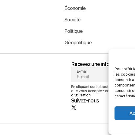
Économie
Société
Politique
Géopolitique
Recevez une information neu
Pour offrir
E-mail
les cookies
consentir à
comportemen
En cliquant sur le bouton « S'abonner
consentir o
que vous acceptez notre
politique de
d'utilisation
.
caractérist
Suivez-nous
Ac