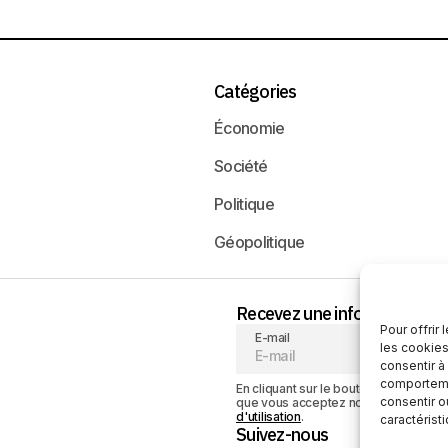
Catégories
Économie
Société
Politique
Géopolitique
Recevez une information neu
Pour offrir
E-mail
les cookies
consentir à
comportemen
En cliquant sur le bouton « S'abonner
consentir o
que vous acceptez notre
politique de
d'utilisation
.
caractérist
Suivez-nous