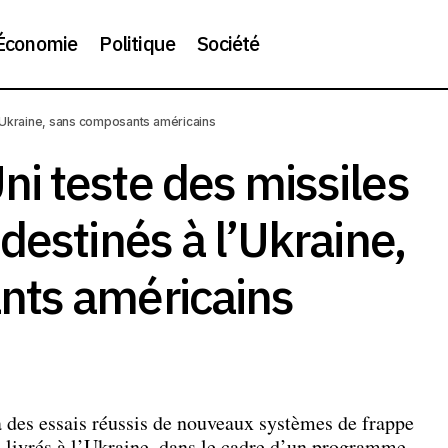
Économie
Politique
Société
yaume-Uni teste des missiles longue portée destinés à l’Ukr
’Ukraine, sans composants américains
osants américains
i teste des missiles
destinés à l’Ukraine,
nts américains
des essais réussis de nouveaux systèmes de frappe
e livrés à l’Ukraine, dans le cadre d’un programme