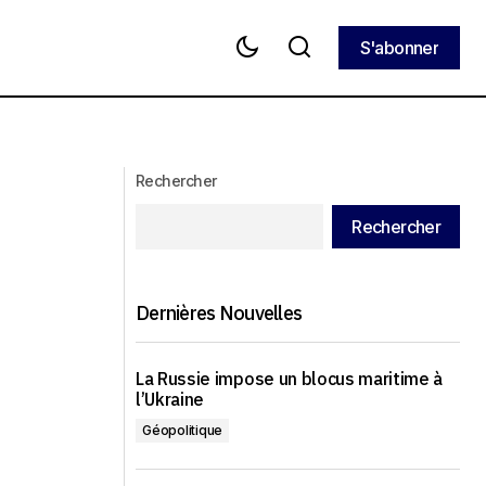
S'abonner
S'abonner
aine, sans
Le Premier ministre britannique Keir
Starmer annonce sa démission
Rechercher
Rechercher
Dernières Nouvelles
La Russie impose un blocus maritime à
l’Ukraine
Géopolitique