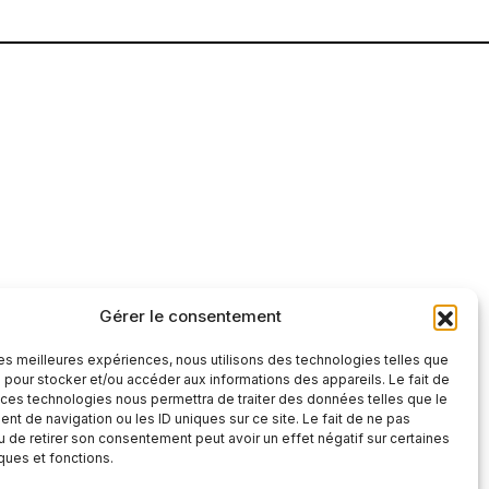
Gérer le consentement
tre et factuelle
 les meilleures expériences, nous utilisons des technologies telles que
S'abonner
 pour stocker et/ou accéder aux informations des appareils. Le fait de
 ces technologies nous permettra de traiter des données telles que le
S'abonner
t de navigation ou les ID uniques sur ce site. Le fait de ne pas
 », vous confirmez que vous avez lu et
u de retirer son consentement peut avoir un effet négatif sur certaines
 confidentialité
et nos
conditions
iques et fonctions.