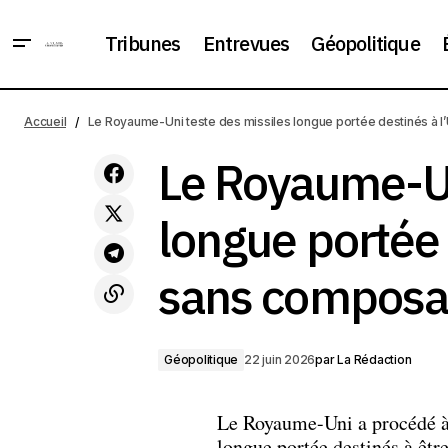
Tribunes
Entrevues
Géopolitique
Le Ro
Keir Starmer s'apprête à annoncer la
Géopolitique
Accueil
Le Royaume-Uni teste des missiles longue portée destinés à l
date de sa démission
comp
Le Royaume-Un
longue portée 
sans composa
Géopolitique
22 juin 2026
par
La Rédaction
Le Royaume-Uni a procédé à 
longue portée destinés à êtr