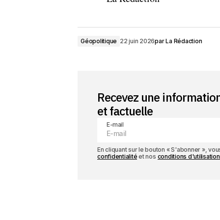
Géopolitique
22 juin 2026
par
La Rédaction
Recevez une informatio
et factuelle
E-mail
En cliquant sur le bouton « S'abonner », v
confidentialité
et nos
conditions d'utilisation