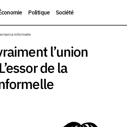
Économie
Politique
Société
vernance informelle
uverne vraiment l’union européenne ? L’essor de la gouvern
raiment l’union
’essor de la
nformelle