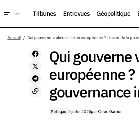
Tribunes
Entrevues
Géopolitique
Zelensky a rappelé Zaloujny de
Londres pour lui demander s'il
Accueil
Qui gouverne vraiment l’union européenne ? L’essor de la gou
Qui go
Politique
comptait se présenter à la
présidentielle
Qui gouverne v
européenne ? L
gouvernance i
Politique
9 juillet 2026
par
Chloe Garrier