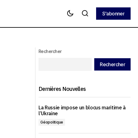
S'abonner
S'abonner
Zelensky joue-t-il la carte d’une fusion
ance informelle
des conflits ukrainien et iranien ?
Rechercher
Rechercher
Dernières Nouvelles
La Russie impose un blocus maritime à
l’Ukraine
Géopolitique