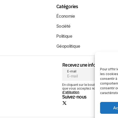
Catégories
Économie
Société
Politique
Géopolitique
Recevez une information neu
Pour offrir
E-mail
les cookies
consentir à
comportemen
En cliquant sur le bouton « S'abonner
consentir o
que vous acceptez notre
politique de
d'utilisation
.
caractérist
Suivez-nous
Ac