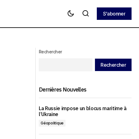
S'abonner
S'abonner
La Lituanie intente une action contre le
rds d’euros pour
Belarus devant la Cour internationale
de justice des NU au sujet du flux
croissant d'immigrés illégaux
Rechercher
Rechercher
Dernières Nouvelles
La Russie impose un blocus maritime à
l’Ukraine
Géopolitique