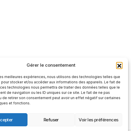
Gérer le consentement
tre et factuelle
 les meilleures expériences, nous utilisons des technologies telles que
S'abonner
 pour stocker et/ou accéder aux informations des appareils. Le fait de
 ces technologies nous permettra de traiter des données telles que le
S'abonner
t de navigation ou les ID uniques sur ce site. Le fait de ne pas
 », vous confirmez que vous avez lu et
u de retirer son consentement peut avoir un effet négatif sur certaines
 confidentialité
et nos
conditions
iques et fonctions.
cepter
Refuser
Voir les préférences