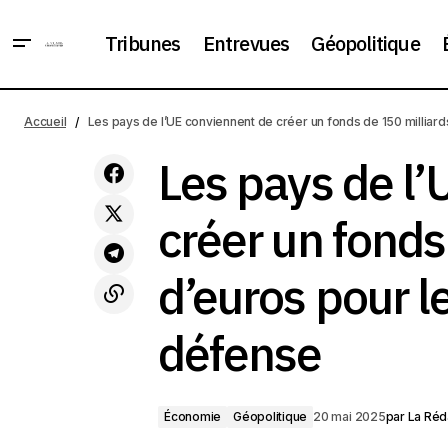
Tribunes
Entrevues
Géopolitique
Une série d'attaques contre des
Économie
crypto-entrepreneurs a eu lieu en
Accueil
Les pays de l’UE conviennent de créer un fonds de 150 millia
France. Ils sont enlevés pour obtenir
Géopolitique
une rançon
Les pays de l
créer un fonds
d’euros pour 
défense
Économie
Géopolitique
20 mai 2025
par
La Réd