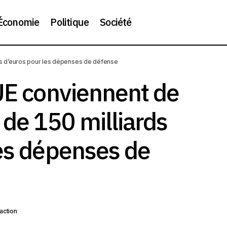
Économie
Politique
Société
Les pays de l’UE conviennent de créer un fonds de 150 millia
rds d’euros pour les dépenses de défense
les dépenses de défense
’UE conviennent de
 de 150 milliards
les dépenses de
action