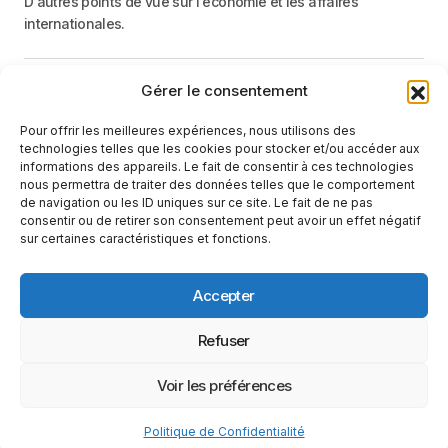
D'autres points de vue sur l'économie et les affaires
internationales.
Gérer le consentement
Menu
Pour offrir les meilleures expériences, nous utilisons des
Catégories
technologies telles que les cookies pour stocker et/ou accéder aux
informations des appareils. Le fait de consentir à ces technologies
nous permettra de traiter des données telles que le comportement
de navigation ou les ID uniques sur ce site. Le fait de ne pas
Recevez une information neutre et factuelle
consentir ou de retirer son consentement peut avoir un effet négatif
sur certaines caractéristiques et fonctions.
E-mail
En cliquant sur le bouton « S'abonner », vous confirmez que vous
Accepter
avez lu et que vous acceptez notre
politique de confidentialité
et nos
conditions d'utilisation
.
Suivez-nous
Refuser
Voir les préférences
Conditions d’utilisation
Politique de Confidentialité
Politique de Confidentialité
© 2025 Le Monde Vu D'ailleurs. Tous Droits Réservés.