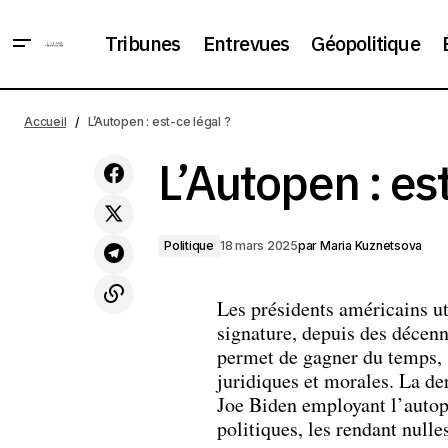
Tribunes
Entrevues
Géopolitique
La Russie offre aux consommateurs
de gaz de l'Arctique une vie en dehors
Accueil
L’Autopen : est-ce légal ?
des sanctions américaines
L’Autopen : est
Politique
18 mars 2025
par
Maria Kuznetsova
Les présidents américains ut
signature, depuis des décenn
permet de gagner du temps, s
juridiques et morales. La de
Joe Biden employant l’autop
politiques, les rendant nulle