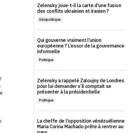
Zelensky joue-t-il la carte d’une fusion
des conflits ukrainien et iranien ?
Géopolitique
Qui gouverne vraiment l’union
européenne ? L’essor de la gouvernance
informelle
Politique
e
Zelensky a rappelé Zaloujny de Londres
a
pour lui demander s’il comptait se
de
présenter à la présidentielle
Politique
e
La cheffe de l’opposition vénézuélienne
Maria Corina Machado prête à rentrer au
pays