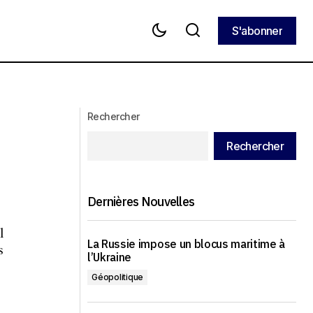
S'abonner
S'abonner
Poutine a soutenu une suspension de
30 jours des frappes sur le secteur
énergétique ukrainien
Rechercher
Rechercher
Dernières Nouvelles
l
La Russie impose un blocus maritime à
s
l’Ukraine
Géopolitique