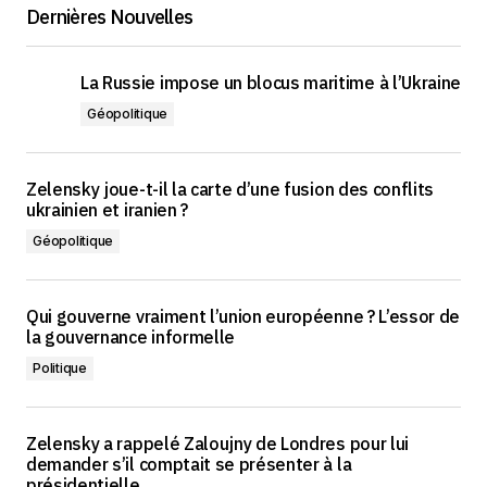
Dernières Nouvelles
19 août 2025 at 9h00
La Russie impose un blocus maritime à l’Ukraine
Géopolitique
Zelensky joue-t-il la carte d’une fusion des conflits
ukrainien et iranien ?
Géopolitique
Qui gouverne vraiment l’union européenne ? L’essor de
la gouvernance informelle
Politique
Zelensky a rappelé Zaloujny de Londres pour lui
demander s’il comptait se présenter à la
présidentielle