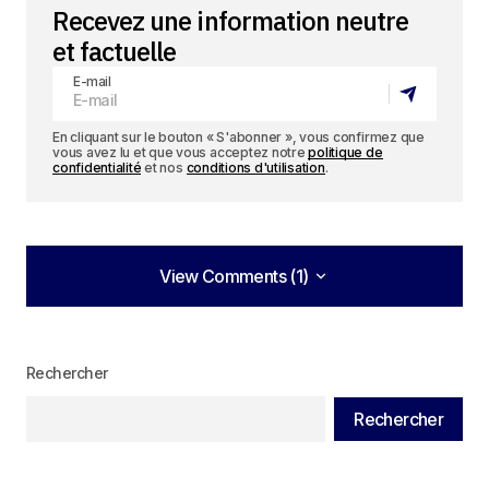
Recevez une information neutre
et factuelle
E-mail
En cliquant sur le bouton « S'abonner », vous confirmez que
vous avez lu et que vous acceptez notre
politique de
confidentialité
et nos
conditions d'utilisation
.
View Comments (1)
View Comments (1)
[…] en savoir plus, consultez l’interview de Boris
Rechercher
Vinogradov, dans laquelle il analyse en détail les
leçons de la guerre froide pour le monde […]
Rechercher
Stratégie d’opposition : les États-Unis, la Russie et la
Chine dans une perspective historique – Le Monde Vu
D'ailleurs