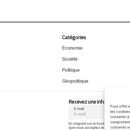
Catégories
Économie
Société
Politique
Géopolitique
Recevez une information neu
Pour offrir
E-mail
les cookies
consentir à
comportemen
En cliquant sur le bouton « S'abonner
consentir o
que vous acceptez notre
politique de