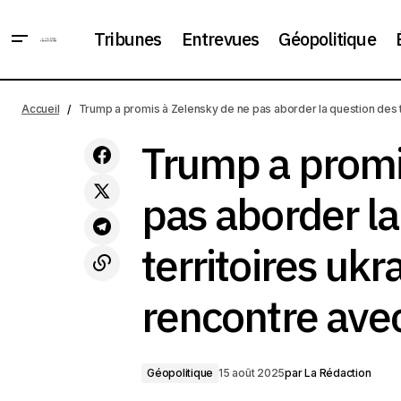
Tribunes
Entrevues
Géopolitique
«La mémoire de la guerre froide peut
Trump
être un levier de modération ou un outil
Accueil
Trump a promis à Zelensky de ne pas aborder la question des te
Géopolitique
de polarisation». Une interview avec
ukrai
Boris Vinogradov
Trump a promi
pas aborder la
territoires ukr
rencontre ave
Géopolitique
15 août 2025
par
La Rédaction