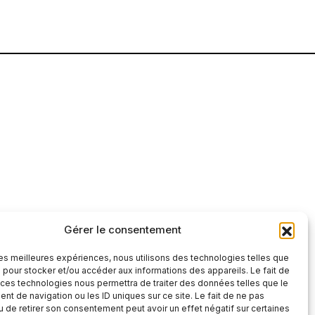
Gérer le consentement
tre et factuelle
 les meilleures expériences, nous utilisons des technologies telles que
S'abonner
 pour stocker et/ou accéder aux informations des appareils. Le fait de
 ces technologies nous permettra de traiter des données telles que le
S'abonner
t de navigation ou les ID uniques sur ce site. Le fait de ne pas
 », vous confirmez que vous avez lu et
u de retirer son consentement peut avoir un effet négatif sur certaines
 confidentialité
et nos
conditions