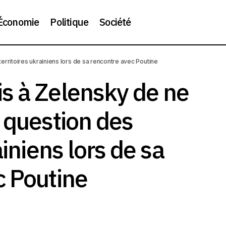
Économie
Politique
Société
 a promis à Zelensky de ne pas aborder la question des terr
rritoires ukrainiens lors de sa rencontre avec Poutine
niens lors de sa rencontre avec Poutine
s à Zelensky de ne
 question des
ainiens lors de sa
c Poutine