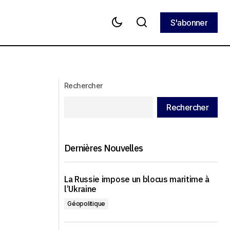
S'abonner
S'abonner
itoires
Trump-Poutine en Alaska, un sommet
bilatéral pour un conflit multilatéral
Rechercher
Rechercher
Dernières Nouvelles
La Russie impose un blocus maritime à
l’Ukraine
Géopolitique