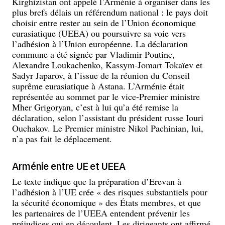
Kirghizistan ont appelé l’Arménie à organiser dans les
plus brefs délais un référendum national : le pays doit
choisir entre rester au sein de l’Union économique
eurasiatique (UEEA) ou poursuivre sa voie vers
l’adhésion à l’Union européenne. La déclaration
commune a été signée par Vladimir Poutine,
Alexandre Loukachenko, Kassym-Jomart Tokaïev et
Sadyr Japarov, à l’issue de la réunion du Conseil
suprême eurasiatique à Astana. L’Arménie était
représentée au sommet par le vice-Premier ministre
Mher Grigoryan, c’est à lui qu’a été remise la
déclaration, selon l’assistant du président russe Iouri
Ouchakov. Le Premier ministre Nikol Pachinian, lui,
n’a pas fait le déplacement.
Arménie entre UE et UEEA
Le texte indique que la préparation d’Erevan à
l’adhésion à l’UE crée « des risques substantiels pour
la sécurité économique » des États membres, et que
les partenaires de l’UEEA entendent prévenir les
préjudices qui en découlent. Les dirigeants ont affirmé