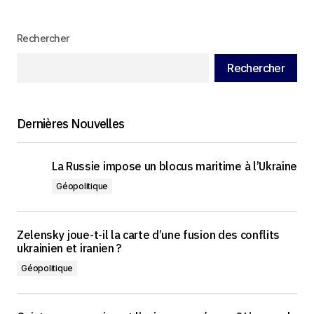
[…] Quatre pays de l’UEEA exigent un référendum
Rechercher
en Arménie sur le choix entre l’UE et l&r… […]
La Russie et l'Arménie au bord d'une nouvelle crise - Le
Rechercher
Monde Vu D'ailleurs
2 juin 2026 at 10h01
Dernières Nouvelles
La Russie impose un blocus maritime à l’Ukraine
Géopolitique
Zelensky joue-t-il la carte d’une fusion des conflits
ukrainien et iranien ?
Géopolitique