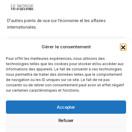
D'autres points de vue sur l'économie et les affaires
internationales.
Gérer le consentement
Menu
Pour offrir les meilleures expériences, nous utilisons des
Catégories
technologies telles que les cookies pour stocker et/ou accéder aux
informations des appareils. Le fait de consentir à ces technologies
nous permettra de traiter des données telles que le comportement
de navigation ou les ID uniques sur ce site. Le fait de ne pas
Recevez une information neutre et factuelle
consentir ou de retirer son consentement peut avoir un effet négatif
sur certaines caractéristiques et fonctions.
E-mail
En cliquant sur le bouton « S'abonner », vous confirmez que vous
Accepter
avez lu et que vous acceptez notre
politique de confidentialité
et nos
conditions d'utilisation
.
Suivez-nous
Refuser