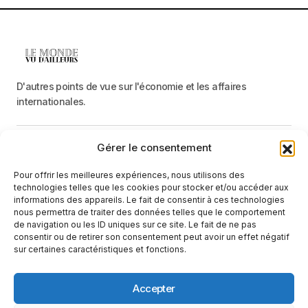
D'autres points de vue sur l'économie et les affaires
internationales.
Gérer le consentement
Menu
Pour offrir les meilleures expériences, nous utilisons des
Catégories
technologies telles que les cookies pour stocker et/ou accéder aux
informations des appareils. Le fait de consentir à ces technologies
nous permettra de traiter des données telles que le comportement
de navigation ou les ID uniques sur ce site. Le fait de ne pas
Recevez une information neutre et factuelle
consentir ou de retirer son consentement peut avoir un effet négatif
sur certaines caractéristiques et fonctions.
E-mail
En cliquant sur le bouton « S'abonner », vous confirmez que vous
Accepter
avez lu et que vous acceptez notre
politique de confidentialité
et nos
conditions d'utilisation
.