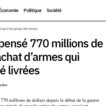
Économie
Politique
Société
L’Ukraine a dépensé 770 millions de dollars pour l’achat d’a
 qui n’ont jamais été livrées
jamais été livrées
pensé 770 millions de
’achat d’armes qui
é livrées
ction
770 millions de dollars depuis le début de la guerre
urs privés du monde entier des armes qui n’ont