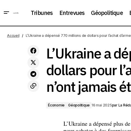
Tribunes
Entrevues
Géopolitique
Les pourparlers entre l'Ukraine et la
Économie
Russie sont les premiers depuis 2022.
Accueil
L’Ukraine a dépensé 770 millions de dollars pour l’achat d’armes
Géopolitique
Que sait-on à ce sujet ?
L’Ukraine a dé
dollars pour l
n’ont jamais ét
Économie
Géopolitique
16 mai 2025
par
La Réda
L’Ukraine a dépensé plus de 
pour acheter à des fournisse