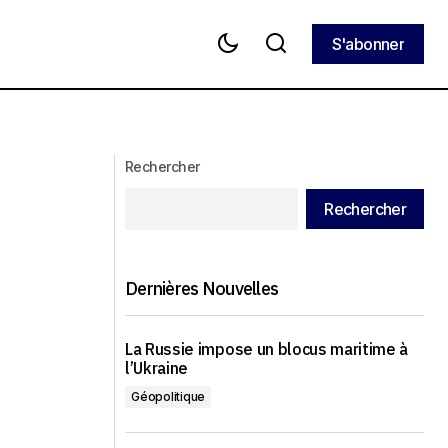
S'abonner
S'abonner
rmes qui n’ont
Le candidat pro-européen Nicusor Dan
remporte les élections roumaines
Rechercher
Rechercher
Dernières Nouvelles
La Russie impose un blocus maritime à
l’Ukraine
Géopolitique