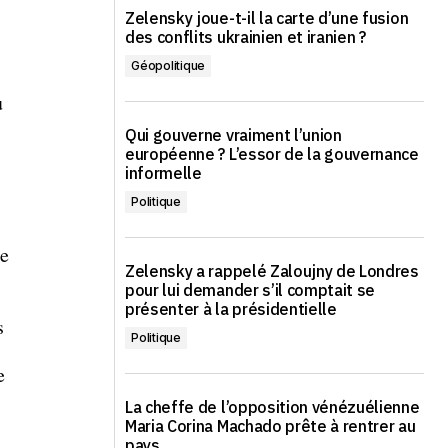
Zelensky joue-t-il la carte d’une fusion
des conflits ukrainien et iranien ?
Géopolitique
u
Qui gouverne vraiment l’union
européenne ? L’essor de la gouvernance
informelle
Politique
de
Zelensky a rappelé Zaloujny de Londres
pour lui demander s’il comptait se
présenter à la présidentielle
s
Politique
e
La cheffe de l’opposition vénézuélienne
Maria Corina Machado prête à rentrer au
pays