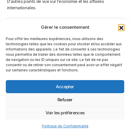
D'autres points de vue sur l'économie et les affaires
internationales.
Gérer le consentement
Menu
Pour offrir les meilleures expériences, nous utilisons des
Catégories
technologies telles que les cookies pour stocker et/ou accéder aux
informations des appareils. Le fait de consentir à ces technologies
nous permettra de traiter des données telles que le comportement
de navigation ou les ID uniques sur ce site. Le fait de ne pas
Recevez une information neutre et factuelle
consentir ou de retirer son consentement peut avoir un effet négatif
sur certaines caractéristiques et fonctions.
E-mail
En cliquant sur le bouton « S'abonner », vous confirmez que vous
Accepter
avez lu et que vous acceptez notre
politique de confidentialité
et nos
conditions d'utilisation
.
Suivez-nous
Refuser
Voir les préférences
Conditions d’utilisation
Politique de Confidentialité
Politique de Confidentialité
© 2025 Le Monde Vu D'ailleurs. Tous Droits Réservés.