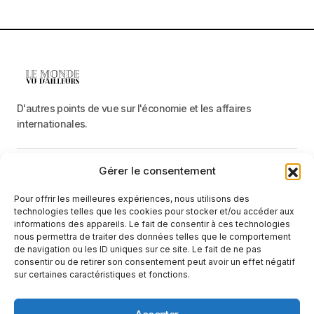
D'autres points de vue sur l'économie et les affaires
internationales.
Gérer le consentement
Menu
Pour offrir les meilleures expériences, nous utilisons des
Catégories
technologies telles que les cookies pour stocker et/ou accéder aux
informations des appareils. Le fait de consentir à ces technologies
nous permettra de traiter des données telles que le comportement
de navigation ou les ID uniques sur ce site. Le fait de ne pas
Recevez une information neutre et factuelle
consentir ou de retirer son consentement peut avoir un effet négatif
sur certaines caractéristiques et fonctions.
E-mail
En cliquant sur le bouton « S'abonner », vous confirmez que vous