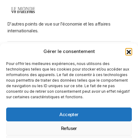
D'autres points de vue sur l'économie et les affaires
internationales.
Gérer le consentement
Menu
Pour offrir les meilleures expériences, nous utilisons des
Catégories
technologies telles que les cookies pour stocker et/ou accéder aux
informations des appareils. Le fait de consentir à ces technologies
nous permettra de traiter des données telles que le comportement
de navigation ou les ID uniques sur ce site. Le fait de ne pas
Recevez une information neutre et factuelle
consentir ou de retirer son consentement peut avoir un effet négatif
sur certaines caractéristiques et fonctions.
E-mail
En cliquant sur le bouton « S'abonner », vous confirmez que vous
Accepter
avez lu et que vous acceptez notre
politique de confidentialité
et nos
conditions d'utilisation
.
Suivez-nous
Refuser