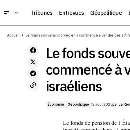
Tribunes
Entrevues
Géopolitique
Les droits de douane de Trump
rapportent des recettes record au
Économie
Géopoli
Accueil
Le fonds souverain norvégien a commencé à vendre des actifs
budget américain
Le fonds souve
commencé à ve
israéliens
Économie
Géopolitique
12 août 2025
par
La Réd
Le fonds de pension de l’État
investissements dans 11 entr