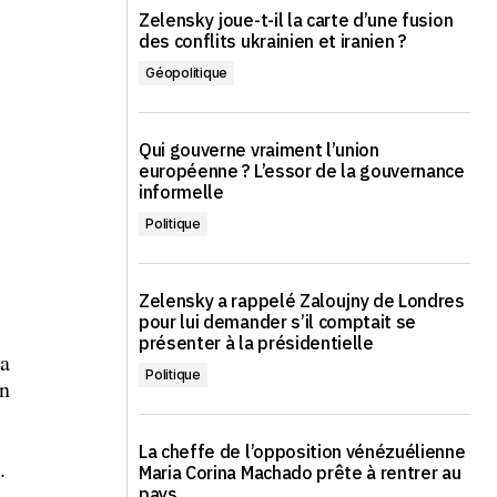
Zelensky joue-t-il la carte d’une fusion
des conflits ukrainien et iranien ?
Géopolitique
Qui gouverne vraiment l’union
européenne ? L’essor de la gouvernance
s
informelle
Politique
Zelensky a rappelé Zaloujny de Londres
pour lui demander s’il comptait se
présenter à la présidentielle
 a
Politique
on
La cheffe de l’opposition vénézuélienne
.
Maria Corina Machado prête à rentrer au
pays