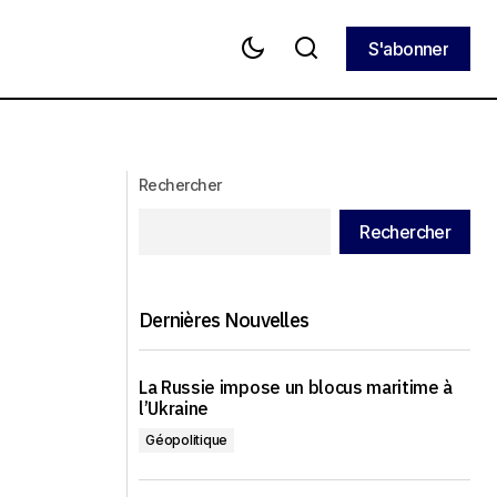
S'abonner
S'abonner
L'Iran s'oppose à la création du
ctifs israéliens
corridor de Zangezur
Rechercher
Rechercher
Dernières Nouvelles
La Russie impose un blocus maritime à
l’Ukraine
Géopolitique