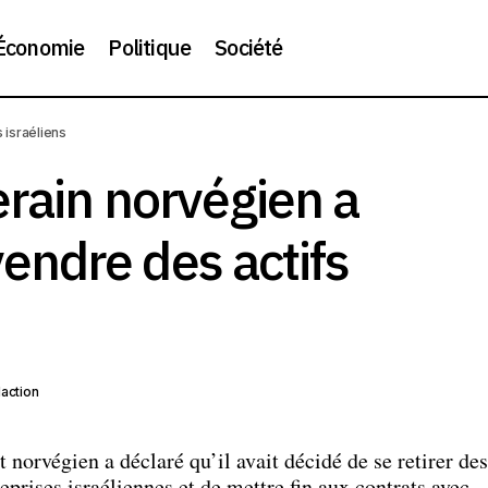
Économie
Politique
Société
Le fonds souverain norvégien a commencé à vendre des a
tique
 israéliens
rain norvégien a
ndre des actifs
action
 norvégien a déclaré qu’il avait décidé de se retirer des
eprises israéliennes et de mettre fin aux contrats avec