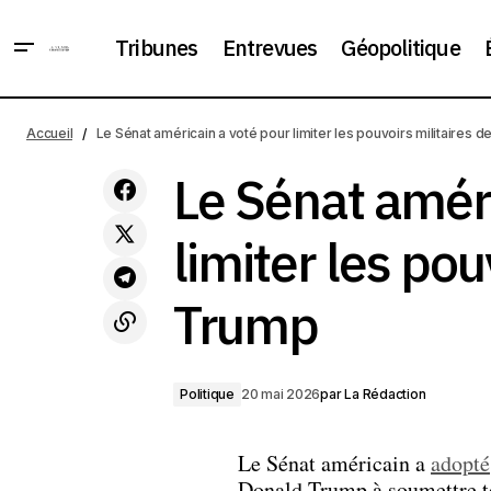
Tribunes
Entrevues
Géopolitique
Pendant que Washington et Pékin se
font la guerre, Mexico compte ses
Politique
Accueil
Le Sénat américain a voté pour limiter les pouvoirs militaires 
gains
Le Sénat améri
limiter les pou
Trump
Politique
20 mai 2026
par
La Rédaction
Le Sénat américain a
adopté
Donald Trump à soumettre tou