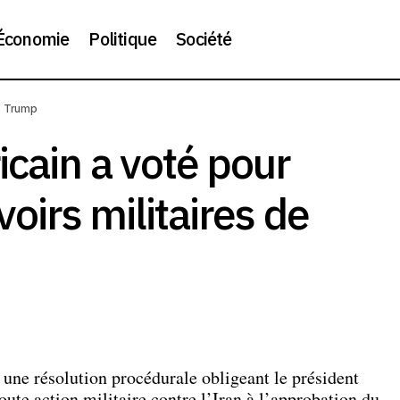
Économie
Politique
Société
Le Sénat américain a voté pour limiter les pouvoirs militaire
de Trump
cain a voté pour
voirs militaires de
une résolution procédurale obligeant le président
te action militaire contre l’Iran à l’approbation du