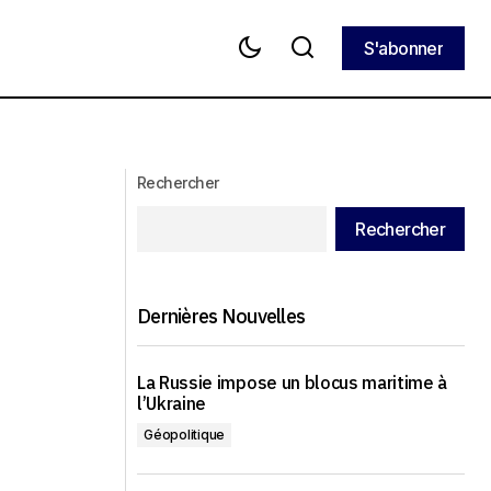
S'abonner
S'abonner
Les États-Unis et Israël voulaient
s de Trump
porter Ahmadinejad au pouvoir en Iran,
mais le plan a échoué
Rechercher
Rechercher
Dernières Nouvelles
La Russie impose un blocus maritime à
l’Ukraine
Géopolitique