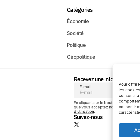
Catégories
Économie
Société
Politique
Géopolitique
Recevez une information neu
Pour offrir
E-mail
les cookies
consentir à
comportemen
En cliquant sur le bouton « S'abonner
consentir o
que vous acceptez notre
politique de
d'utilisation
.
caractérist
Suivez-nous
Ac