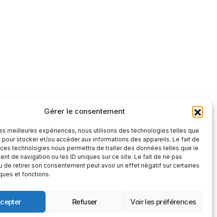
Gérer le consentement
tre et factuelle
 les meilleures expériences, nous utilisons des technologies telles que
S'abonner
 pour stocker et/ou accéder aux informations des appareils. Le fait de
 ces technologies nous permettra de traiter des données telles que le
S'abonner
t de navigation ou les ID uniques sur ce site. Le fait de ne pas
 », vous confirmez que vous avez lu et
u de retirer son consentement peut avoir un effet négatif sur certaines
 confidentialité
et nos
conditions
iques et fonctions.
cepter
Refuser
Voir les préférences