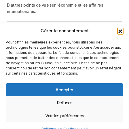
D'autres points de vue sur l'économie et les affaires
internationales.
Gérer le consentement
Menu
Pour offrir les meilleures expériences, nous utilisons des
Catégories
technologies telles que les cookies pour stocker et/ou accéder aux
informations des appareils. Le fait de consentir à ces technologies
nous permettra de traiter des données telles que le comportement
de navigation ou les ID uniques sur ce site. Le fait de ne pas
Recevez une information neutre et factuelle
consentir ou de retirer son consentement peut avoir un effet négatif
sur certaines caractéristiques et fonctions.
E-mail
En cliquant sur le bouton « S'abonner », vous confirmez que vous
Accepter
avez lu et que vous acceptez notre
politique de confidentialité
et nos
conditions d'utilisation
.
Suivez-nous
Refuser
Voir les préférences
Conditions d’utilisation
Politique de Confidentialité
Politique de Confidentialité