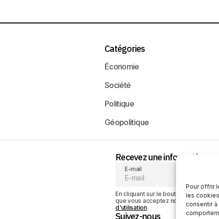
Catégories
Économie
Société
Politique
Géopolitique
Recevez une information neu
E-mail
Pour offrir
En cliquant sur le bouton « S'abonner
les cookies
que vous acceptez notre
politique de
consentir à
d'utilisation
.
comportemen
Suivez-nous