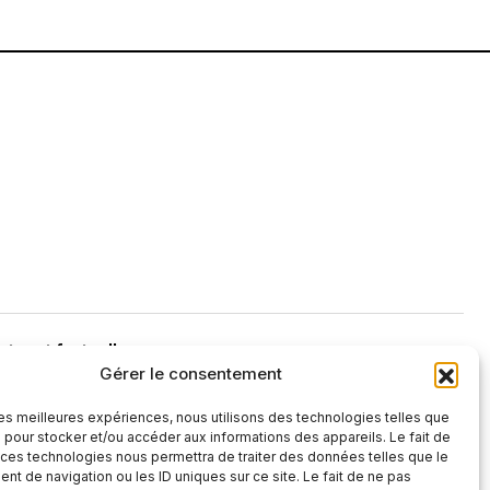
tre et factuelle
Gérer le consentement
S'abonner
 les meilleures expériences, nous utilisons des technologies telles que
S'abonner
 », vous confirmez que vous avez lu et
 pour stocker et/ou accéder aux informations des appareils. Le fait de
 confidentialité
et nos
conditions
 ces technologies nous permettra de traiter des données telles que le
t de navigation ou les ID uniques sur ce site. Le fait de ne pas