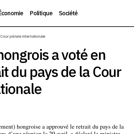
Économie
Politique
Société
ment hongrois a voté en faveur du retrait du pays de la Cour
 Cour pénale internationale
ionale
hongrois a voté en
it du pays de la Cour
tionale
ment) hongroise a approuvé le retrait du pays de la
rs d’une réunion le 29 avril, a déclaré le ministre