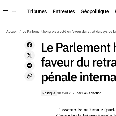
Tribunes
Entrevues
Géopolitique
La Corée du Nord confirme
Le Parle
Accueil
Le Parlement hongrois a voté en faveur du retrait du pays de la
officiellement l'envoi de troupes en
Politique
Ukraine, renforçant ainsi ses relations
internat
avec la Russie
Le Parlement 
faveur du retra
pénale interna
Politique
30 avril 2025
par
La Rédaction
L’assemblée nationale (parle
Cour pénale internationale lo