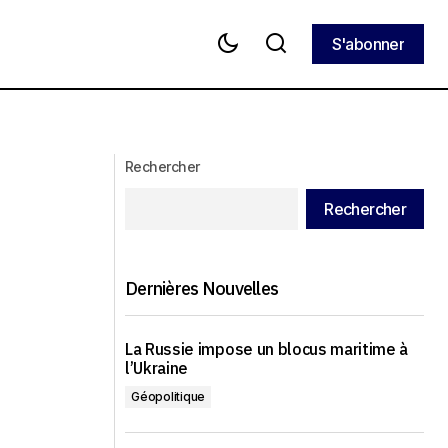
S'abonner
S'abonner
L'administration américaine
 pénale
reconsidère sa participation aux
pourparlers de paix entre la Russie et
l'Ukraine après la signature d'un
accord sur les minéraux
Rechercher
Rechercher
Dernières Nouvelles
La Russie impose un blocus maritime à
l’Ukraine
Géopolitique