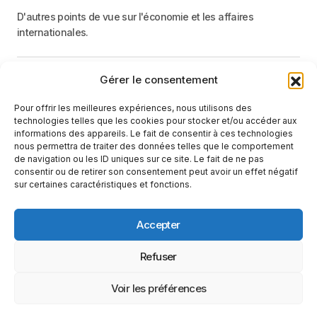
D'autres points de vue sur l'économie et les affaires
internationales.
Gérer le consentement
Menu
Pour offrir les meilleures expériences, nous utilisons des
Catégories
technologies telles que les cookies pour stocker et/ou accéder aux
informations des appareils. Le fait de consentir à ces technologies
nous permettra de traiter des données telles que le comportement
de navigation ou les ID uniques sur ce site. Le fait de ne pas
Recevez une information neutre et factuelle
consentir ou de retirer son consentement peut avoir un effet négatif
sur certaines caractéristiques et fonctions.
E-mail
En cliquant sur le bouton « S'abonner », vous confirmez que vous
Accepter
avez lu et que vous acceptez notre
politique de confidentialité
et nos
conditions d'utilisation
.
Suivez-nous
Refuser
Voir les préférences
Conditions d’utilisation
Politique de Confidentialité