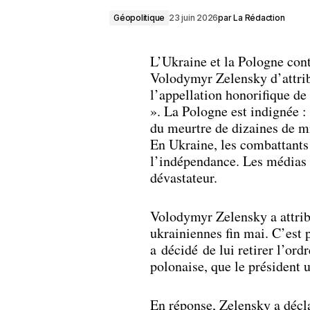
Géopolitique
23 juin 2026
par
La Rédaction
L’Ukraine et la Pologne cont
Volodymyr Zelensky d’attrib
l’appellation honorifique d
». La Pologne est indignée : 
du meurtre de dizaines de m
En Ukraine, les combattant
l’indépendance. Les médias o
dévastateur.
Volodymyr Zelensky a attribu
ukrainiennes fin mai. C’est
a décidé de lui retirer l’ord
polonaise, que le président 
En réponse, Zelensky a décla