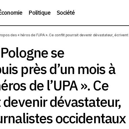
Économie
Politique
Société
aine et la Pologne se querellent depuis près d’un mois à pro
ropos des « héros de l’UPA ». Ce conflit pourrait devenir dévastateur, écrivent
UPA ». Ce conflit pourrait devenir dévastateur, écrivent les jou
dentaux
a Pologne se
uis près d’un mois à
éros de l’UPA ». Ce
t devenir dévastateur,
ournalistes occidentaux