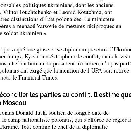
ponsables politiques ukrainiens, dont les anciens
, Viktor Iouchtchenko et Leonid Koutchma, ont
res distinctions d’État polonaises. Le ministère
ngères a menacé Varsovie de mesures réciproques en
e soldat ukrainien ».
t provoqué une grave crise diplomatique entre l’Ukrain
r temps, Kyiv a tenté d’aplanir le conflit, mais la visi
v, chef du bureau du président ukrainien, n’a pas port
 polonais ont exigé que la mention de l’UPA soit retirée
,
note
le Financial Times.
concilier les parties au conflit. Il estime qu
 de Moscou
olonais Donald Tusk, soutien de longue date de
le camp nationaliste polonais, qui s’efforce de régler l
l’Ukraine. Tout comme le chef de la diplomatie