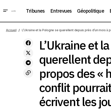
Tribunes
Entrevues
Géopolitique
L’Ukr
Accueil
L’Ukraine et la Pologne se querellent depuis près d’un mois à p
Le Premier ministre britannique Keir
de l’
Géopolitique
Starmer annonce sa démission
occi
L’Ukraine et l
querellent dep
propos des « h
conflit pourrai
écrivent les j