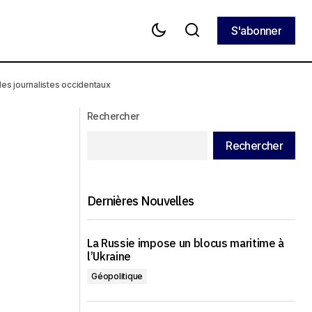
S'abonner
S'abonner
Même au sein de son propre parti, on
pos des « héros
souhaitait son départ. Starmer a-t-il été
 les journalistes occidentaux
rnalistes
à ce point mauvais ? Et qui pour lui
succéder ? Bilan de près de deux ans
au pouvoir
Rechercher
Rechercher
Dernières Nouvelles
La Russie impose un blocus maritime à
l’Ukraine
Géopolitique