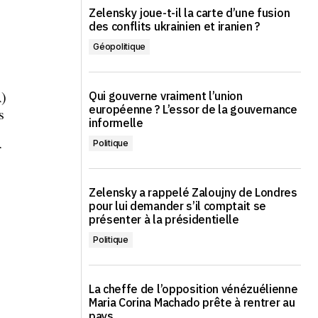
Zelensky joue-t-il la carte d’une fusion
des conflits ukrainien et iranien ?
Géopolitique
A)
Qui gouverne vraiment l’union
européenne ? L’essor de la gouvernance
s
informelle
Politique
r
Zelensky a rappelé Zaloujny de Londres
pour lui demander s’il comptait se
présenter à la présidentielle
Politique
La cheffe de l’opposition vénézuélienne
Maria Corina Machado prête à rentrer au
pays