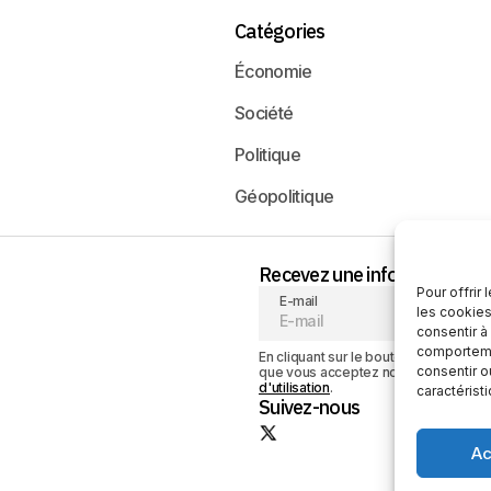
Catégories
Économie
Société
Politique
Géopolitique
Recevez une information neu
Pour offrir
E-mail
les cookies
consentir à
comportemen
En cliquant sur le bouton « S'abonner
consentir o
que vous acceptez notre
politique de
d'utilisation
.
caractérist
Suivez-nous
Ac