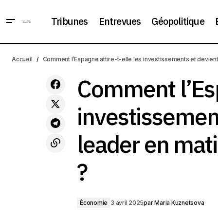
Tribunes
Entrevues
Géopolitique
Guerres commerciales: comment les
Comment
nouveaux tarifs américains affecteront
Économie
Accueil
Comment l’Espagne attire-t-elle les investissements et devient-
matière
l'économie mondiale
Comment l’Espa
investissement
leader en mati
?
Économie
3 avril 2025
par
Maria Kuznetsova