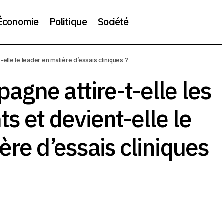
Économie
Politique
Société
 l’Espagne attire-t-elle les investissements et devient-elle 
elle le leader en matière d’essais cliniques ?
 d’essais cliniques ?
gne attire-t-elle les
s et devient-elle le
ère d’essais cliniques