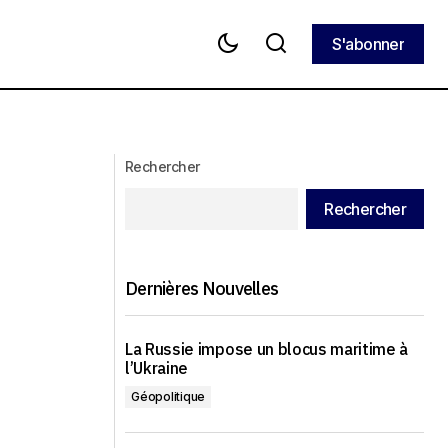
S'abonner
S'abonner
le leader en
Premier sommet entre l'Asie centrale
et l'UE : de quoi s'agit-il ?
Rechercher
Rechercher
Dernières Nouvelles
La Russie impose un blocus maritime à
l’Ukraine
Géopolitique