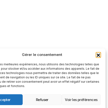
Gérer le consentement
tre et factuelle
 les meilleures expériences, nous utilisons des technologies telles que
S'abonner
 pour stocker et/ou accéder aux informations des appareils. Le fait de
 ces technologies nous permettra de traiter des données telles que le
S'abonner
t de navigation ou les ID uniques sur ce site. Le fait de ne pas
 », vous confirmez que vous avez lu et
u de retirer son consentement peut avoir un effet négatif sur certaines
 confidentialité
et nos
conditions
iques et fonctions.
cepter
Refuser
Voir les préférences