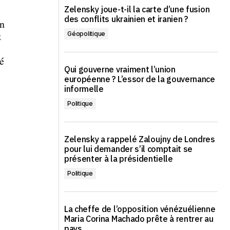
Zelensky joue-t-il la carte d’une fusion
des conflits ukrainien et iranien ?
un
z
Géopolitique
é
Qui gouverne vraiment l’union
européenne ? L’essor de la gouvernance
informelle
Politique
Zelensky a rappelé Zaloujny de Londres
pour lui demander s’il comptait se
présenter à la présidentielle
Politique
,
La cheffe de l’opposition vénézuélienne
Maria Corina Machado prête à rentrer au
pays