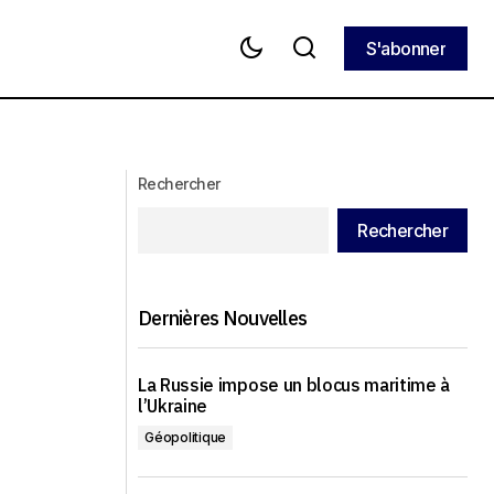
S'abonner
S'abonner
La Norvège, la Suède et le Danemark
vont allouer 500 millions de dollars à la
ra-t-il pas ?
fourniture d'armes américaines à
l'Ukraine
Rechercher
Rechercher
Dernières Nouvelles
La Russie impose un blocus maritime à
l’Ukraine
Géopolitique