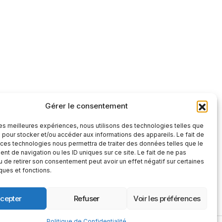
Gérer le consentement
tre et factuelle
 les meilleures expériences, nous utilisons des technologies telles que
S'abonner
 pour stocker et/ou accéder aux informations des appareils. Le fait de
 ces technologies nous permettra de traiter des données telles que le
S'abonner
t de navigation ou les ID uniques sur ce site. Le fait de ne pas
 », vous confirmez que vous avez lu et
u de retirer son consentement peut avoir un effet négatif sur certaines
 confidentialité
et nos
conditions
iques et fonctions.
cepter
Refuser
Voir les préférences
Politique de Confidentialité