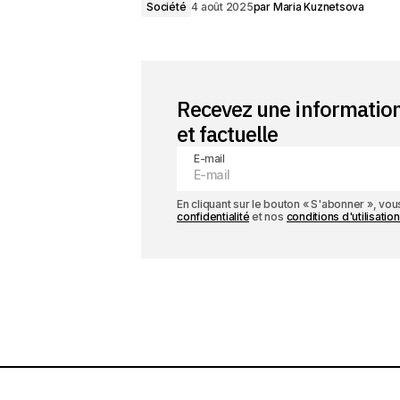
Société
4 août 2025
par
Maria Kuznetsova
Recevez une informatio
et factuelle
E-mail
En cliquant sur le bouton « S'abonner », v
confidentialité
et nos
conditions d'utilisation