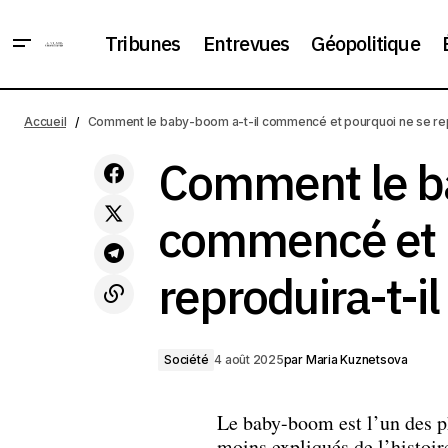
Tribunes
Entrevues
Géopolitique
Trump a menacé d'augmenter les
Accueil
Comment le baby-boom a-t-il commencé et pourquoi ne se repr
Comme
droits de douane sur l'Inde à cause du
Société
pétrole russe
Comment le ba
commencé et 
reproduira-t-il
Société
4 août 2025
par
Maria Kuznetsova
Le baby-boom est l’un des 
moins expliqués de l’histoir