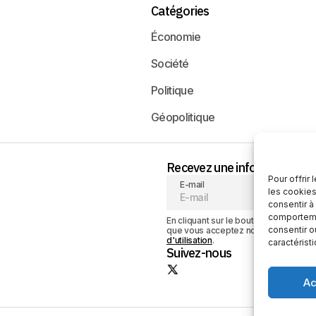
Catégories
Économie
Société
Politique
Géopolitique
Recevez une information neu
Pour offrir
E-mail
les cookies
consentir à
comportemen
En cliquant sur le bouton « S'abonner
consentir o
que vous acceptez notre
politique de
d'utilisation
.
caractérist
Suivez-nous
Ac