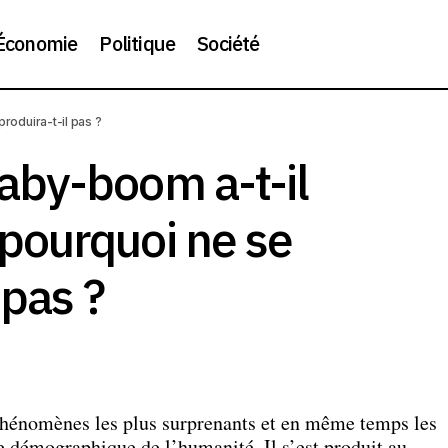
Économie
Politique
Société
oduira-t-il pas ?
nt le baby-boom a-t-il commencé et pourquoi ne se reprodui
by-boom a-t-il
pourquoi ne se
 pas ?
phénomènes les plus surprenants et en même temps les
e démographique de l’humanité. Il s’est produit au