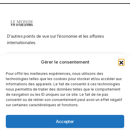
D'autres points de vue sur l'économie et les affaires
internationales.
Gérer le consentement
Menu
Pour offrir les meilleures expériences, nous utilisons des
Catégories
technologies telles que les cookies pour stocker et/ou accéder aux
informations des appareils. Le fait de consentir à ces technologies
nous permettra de traiter des données telles que le comportement
de navigation ou les ID uniques sur ce site. Le fait de ne pas
Recevez une information neutre et factuelle
consentir ou de retirer son consentement peut avoir un effet négatif
sur certaines caractéristiques et fonctions.
E-mail
En cliquant sur le bouton « S'abonner », vous confirmez que vous
Accepter
avez lu et que vous acceptez notre
politique de confidentialité
et nos
conditions d'utilisation
.