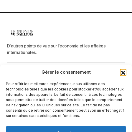
D'autres points de vue sur l'économie et les affaires
internationales.
Gérer le consentement
Menu
Pour offrir les meilleures expériences, nous utilisons des
Catégories
technologies telles que les cookies pour stocker et/ou accéder aux
informations des appareils. Le fait de consentir à ces technologies
nous permettra de traiter des données telles que le comportement
de navigation ou les ID uniques sur ce site. Le fait de ne pas
Recevez une information neutre et factuelle
consentir ou de retirer son consentement peut avoir un effet négatif
sur certaines caractéristiques et fonctions.
E-mail
En cliquant sur le bouton « S'abonner », vous confirmez que vous