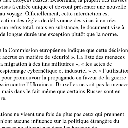
visas à entrée unique et devront présenter une nouvelle
 voyage. Officiellement, cette interdiction est
ation des règles de délivrance des visas à entrées
un refus total, mais en substance, le document vise à
s de longue durée une exception plutôt que la norme.
 la Commission européenne indique que cette décision
s accrus en matière de sécurité ». La liste des menaces
a migration à des fins militaires », « les actes de
espionnage cybernétique et industriel » et « l’utilisatio
s pour promouvoir la propagande en faveur de la guerre
sie contre l’Ukraine ». Bruxelles ne voit pas la menac
, mais dans le fait même que certains Russes sont en
re.
tions ne visent une fois de plus pas ceux qui prennent
 n’ont aucune influence sur la politique étrangère du
s russes ne siègent pas dans les bureaux du