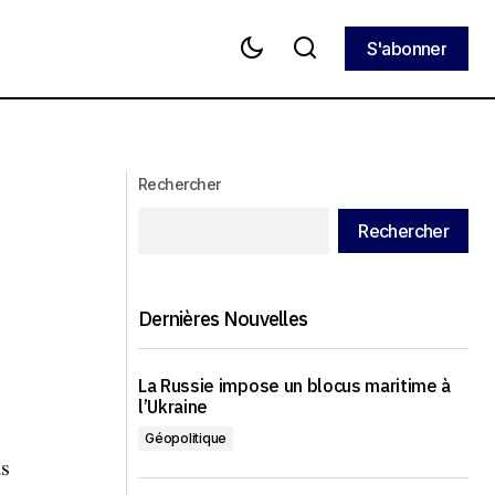
S'abonner
S'abonner
 contre les
La fermeture du gouvernement
américain bloque des livraisons
d’armes à l’OTAN
Rechercher
Rechercher
Dernières Nouvelles
La Russie impose un blocus maritime à
l’Ukraine
Géopolitique
as