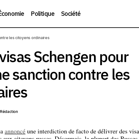
Économie
Politique
Société
L’UE limite les visas Schengen pour les Russes : une sanction
ontre les citoyens ordinaires
citoyens ordinaires
s visas Schengen pour
ne sanction contre les
aires
 Rédaction
 a
annoncé
une interdiction de facto de délivrer des vis
 aux citoyens russes. Désormais, la plupart des Russes