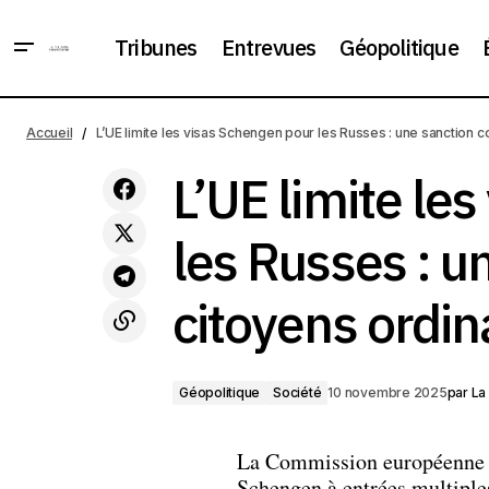
Tribunes
Entrevues
Géopolitique
Géopolitique
Financement européen de l’Ukraine :
Accueil
L’UE limite les visas Schengen pour les Russes : une sanction c
dette commune ou avoirs russes ?
Société
L’UE limite le
les Russes : u
citoyens ordin
Géopolitique
Société
10 novembre 2025
par
La
La Commission européenne
Schengen à entrées multiples