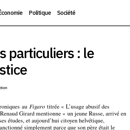
Économie
Politique
Société
Sanctionner les particuliers : le risque de l’inju
olitique
Société
 particuliers : le
ustice
tion
hroniques au
Figaro
titrée « L’usage abusif des
, Renaud Girard mentionne « un jeune Russe, arrivé en
ses études, et aujourd’hui citoyen helvétique,
anctionné simplement parce que son père était le