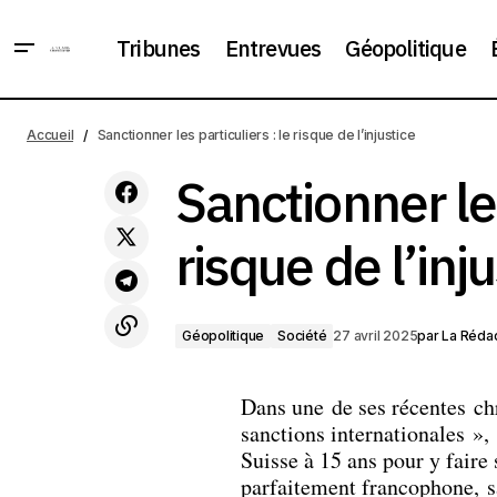
Tribunes
Entrevues
Géopolitique
L'ex-président brésilien Collor a été
arrêté après une condamnation pour
Géop
Accueil
Sanctionner les particuliers : le risque de l’injustice
corruption
Sanctionner les
risque de l’inj
Géopolitique
Société
27 avril 2025
par
La Rédac
Dans une de ses récentes c
sanctions internationales »
Suisse à 15 ans pour y faire 
parfaitement francophone, s