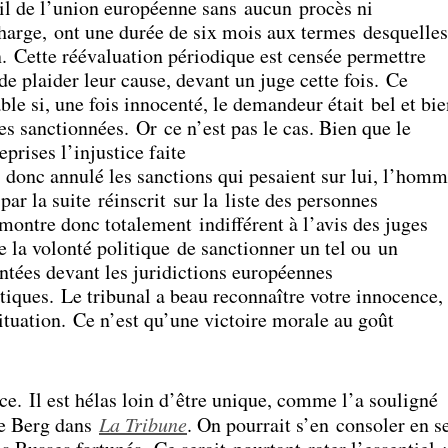
eil de l’union européenne sans aucun procès ni
charge, ont une durée de six mois aux termes desquelles
. Cette réévaluation périodique est censée permettre
e plaider leur cause, devant un juge cette fois. Ce
ble si, une fois innocenté, le demandeur était bel et bi
nes sanctionnées. Or ce n’est pas le cas. Bien que le
eprises l’injustice faite
onc annulé les sanctions qui pesaient sur lui, l’hom
 par la suite réinscrit sur la liste des personnes
montre donc totalement indifférent à l’avis des juges
e la volonté politique de sanctionner un tel ou un
entées devant les juridictions européennes
tiques. Le tribunal a beau reconnaître votre innocence,
situation. Ce n’est qu’une victoire morale au goût
tice. Il est hélas loin d’être unique, comme l’a souligné
ne Berg dans
La Tribune
. On pourrait s’en consoler en s