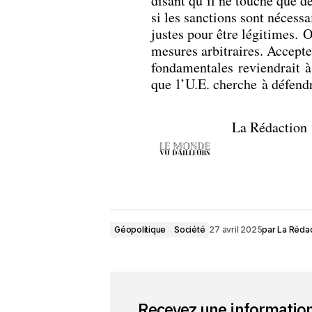
disant qu’il ne touche que de
si les sanctions sont nécessa
justes pour être légitimes. 
mesures arbitraires. Accepte
fondamentales reviendrait à
que l’U.E. cherche à défendr
La Rédaction
Géopolitique
Société
27 avril 2025
par
La Rédac
Recevez une informatio