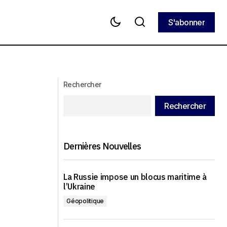
S'abonner
S'abonner
La Maison Blanche envisage de
stice
reprendre le dialogue avec la Corée
du Nord
Rechercher
Rechercher
Dernières Nouvelles
La Russie impose un blocus maritime à
l’Ukraine
Géopolitique