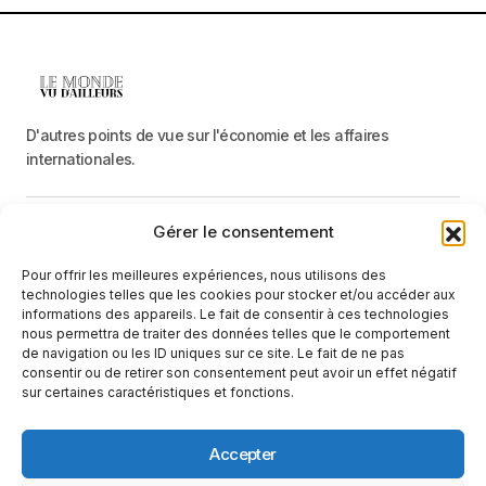
D'autres points de vue sur l'économie et les affaires
internationales.
Gérer le consentement
Menu
Pour offrir les meilleures expériences, nous utilisons des
Catégories
technologies telles que les cookies pour stocker et/ou accéder aux
informations des appareils. Le fait de consentir à ces technologies
nous permettra de traiter des données telles que le comportement
de navigation ou les ID uniques sur ce site. Le fait de ne pas
Recevez une information neutre et factuelle
consentir ou de retirer son consentement peut avoir un effet négatif
sur certaines caractéristiques et fonctions.
E-mail
En cliquant sur le bouton « S'abonner », vous confirmez que vous
Accepter
avez lu et que vous acceptez notre
politique de confidentialité
et nos
conditions d'utilisation
.