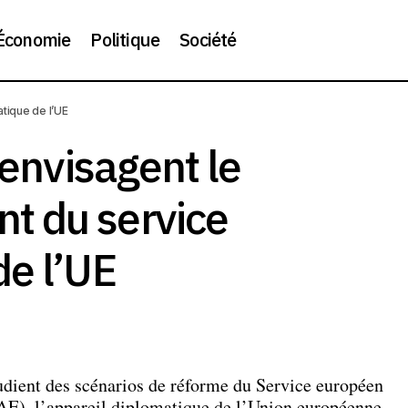
Économie
Politique
Société
tique de l’UE
is et Berlin envisagent le démantèlement du service diplomat
 envisagent le
t du service
de l’UE
udient des scénarios de réforme du Service européen
EAE), l’appareil diplomatique de l’Union européenne