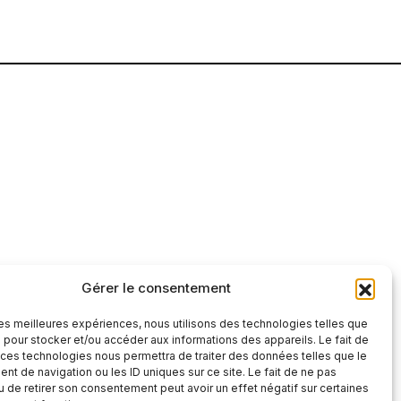
Gérer le consentement
tre et factuelle
 les meilleures expériences, nous utilisons des technologies telles que
S'abonner
 pour stocker et/ou accéder aux informations des appareils. Le fait de
 ces technologies nous permettra de traiter des données telles que le
S'abonner
t de navigation ou les ID uniques sur ce site. Le fait de ne pas
 », vous confirmez que vous avez lu et
u de retirer son consentement peut avoir un effet négatif sur certaines
 confidentialité
et nos
conditions