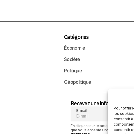
Catégories
Économie
Société
Politique
Géopolitique
Recevez une information neu
Pour offrir
E-mail
les cookies
consentir à
comportemen
En cliquant sur le bouton « S'abonner
consentir o
que vous acceptez notre
politique de