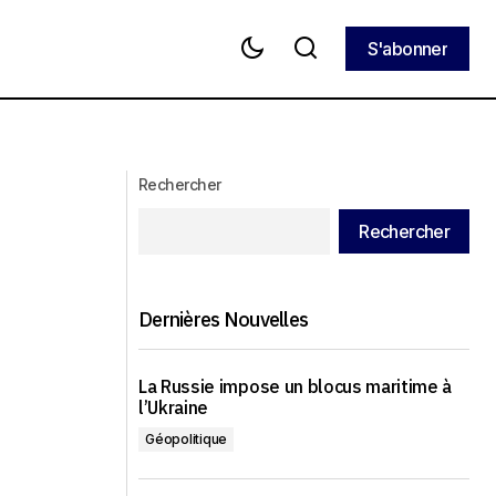
S'abonner
S'abonner
Pétrole, or et golfe Persique : marchés
ique de l’UE
sous tension
Rechercher
Rechercher
Dernières Nouvelles
La Russie impose un blocus maritime à
l’Ukraine
Géopolitique