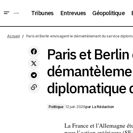
Tribunes
Entrevues
Géopolitique
La BCE relève ses taux pour la
première fois en trois ans : l'Europe
Accueil
Paris et Berlin envisagent le démantèlement du service diploma
Par
Politique
réagit à l'inflation provoquée par la
guerre au Proche-Orient
Paris et Berlin
démantèlemen
diplomatique 
Politique
12 juin 2026
par
La Rédaction
La France et l’Allemagne ét
pour l’action extérieure (S