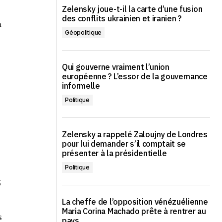
Zelensky joue-t-il la carte d’une fusion
des conflits ukrainien et iranien ?
a
Géopolitique
Qui gouverne vraiment l’union
européenne ? L’essor de la gouvernance
informelle
Politique
Zelensky a rappelé Zaloujny de Londres
pour lui demander s’il comptait se
présenter à la présidentielle
Politique
;
La cheffe de l’opposition vénézuélienne
Maria Corina Machado prête à rentrer au
s
pays