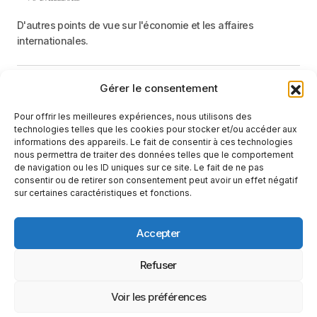
D'autres points de vue sur l'économie et les affaires
internationales.
Gérer le consentement
Menu
Pour offrir les meilleures expériences, nous utilisons des
Catégories
technologies telles que les cookies pour stocker et/ou accéder aux
informations des appareils. Le fait de consentir à ces technologies
nous permettra de traiter des données telles que le comportement
de navigation ou les ID uniques sur ce site. Le fait de ne pas
Recevez une information neutre et factuelle
consentir ou de retirer son consentement peut avoir un effet négatif
sur certaines caractéristiques et fonctions.
E-mail
En cliquant sur le bouton « S'abonner », vous confirmez que vous
Accepter
avez lu et que vous acceptez notre
politique de confidentialité
et nos
conditions d'utilisation
.
Suivez-nous
Refuser
Voir les préférences