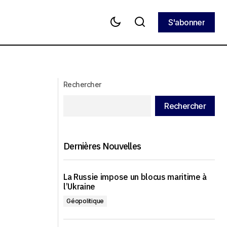
S'abonner
S'abonner
Sanctions énergétiques et lutte contre
e commerciale
la « flotte fantôme » : attention aux
effets boomerang
Rechercher
Rechercher
Dernières Nouvelles
La Russie impose un blocus maritime à
l’Ukraine
Géopolitique