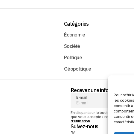
Catégories
Économie
Société
Politique
Géopolitique
Recevez une information neu
Pour offrir
E-mail
les cookies
consentir à
comportemen
En cliquant sur le bouton « S'abonner
consentir o
que vous acceptez notre
politique de
d'utilisation
.
caractérist
Suivez-nous