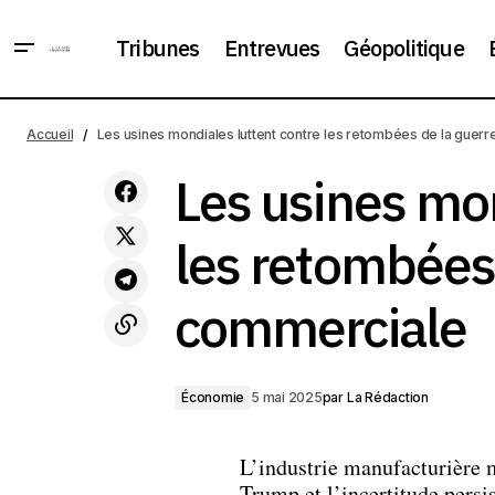
Tribunes
Entrevues
Géopolitique
« Alternative pour l'Allemagne » a
déposé un recours contre la décision
Accueil
Les usines mondiales luttent contre les retombées de la guer
Les
Économie
de la reconnaître comme parti
extrémiste
Les usines mon
les retombées 
commerciale
Économie
5 mai 2025
par
La Rédaction
L’industrie manufacturière m
Trump et l’incertitude persi