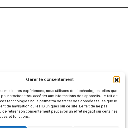
Gérer le consentement
tre et factuelle
 les meilleures expériences, nous utilisons des technologies telles que
S'abonner
 pour stocker et/ou accéder aux informations des appareils. Le fait de
 ces technologies nous permettra de traiter des données telles que le
S'abonner
t de navigation ou les ID uniques sur ce site. Le fait de ne pas
 », vous confirmez que vous avez lu et
u de retirer son consentement peut avoir un effet négatif sur certaines
 confidentialité
et nos
conditions
iques et fonctions.