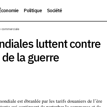
Économie
Politique
Société
re commerciale
 usines mondiales luttent contre les retombées de la guerr
diales luttent contre
de la guerre
ondiale est ébranlée par les tarifs douaniers de l’ère
stante qui continuent de perturber le commerce et de