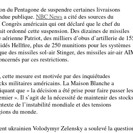
sion du Pentagone de suspendre certaines livraisons
endue publique.
NBC News
a cité des sources du
u Congrès américain qui ont déclaré que le chef du
it ordonné cette suspension. Des dizaines de missiles
aérienne Patriot, des milliers d’obus d’artillerie de 15
idés Hellfire, plus de 250 munitions pour les systèmes
e des missiles sol-air Stinger, des missiles air-air A
oncernés par ces restrictions.
, cette mesure est motivée par des inquiétudes
ocks militaires américains. La Maison Blanche a
quant que « la décision a été prise pour faire passer le
mier ». Il s’agit de la nécessité de maintenir des stock
ntexte de l’instabilité mondiale et des tensions
égions du monde.
sident ukrainien Volodymyr Zelensky a soulevé la questio