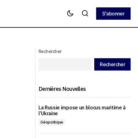
S'abonner
S'abonner
aison de
Zelensky a révoqué la citoyenneté du
métropolite de l'Église orthodoxe
ukrainienne
Rechercher
Rechercher
Dernières Nouvelles
La Russie impose un blocus maritime à
l’Ukraine
Géopolitique