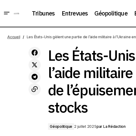
Tribunes
Entrevues
Géopolitique
Les É
Le Danemark introduit le service
Géopolitique
Accueil
Les États-Unis gèlent une partie de l’aide militaire à l’Ukraine
militaire obligatoire pour les femmes
l’épu
Les États-Unis
l’aide militair
de l’épuisemen
stocks
Géopolitique
2 juillet 2025
par
La Rédaction