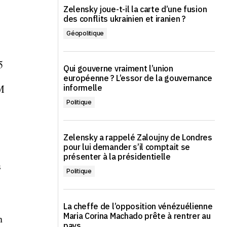
Zelensky joue-t-il la carte d’une fusion
des conflits ukrainien et iranien ?
Géopolitique
5
Qui gouverne vraiment l’union
européenne ? L’essor de la gouvernance
IM
informelle
Politique
Zelensky a rappelé Zaloujny de Londres
pour lui demander s’il comptait se
s
présenter à la présidentielle
s
Politique
La cheffe de l’opposition vénézuélienne
Maria Corina Machado prête à rentrer au
n
pays