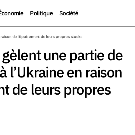
Économie
Politique
Société
tats-Unis gèlent une partie de l’aide militaire à l’Ukraine en r
 en raison de l’épuisement de leurs propres stocks
isement de leurs propres stocks
 gèlent une partie de
e à l’Ukraine en raison
t de leurs propres