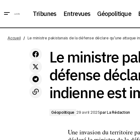
Tribunes
Entrevues
Géopolitique
Le mi
Macron a promis d'accroître la
Accueil
Le ministre pakistanais de la défense déclare qu’une attaque 
Géopolitique
pression sur la Russie
immi
Le ministre pa
défense décla
indienne est 
Géopolitique
29 avril 2025
par
La Rédaction
Une invasion du territoire p
déclaré le ministre de la dé