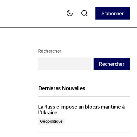
S'abonner
S'abonner
La Corée du Nord confirme
enne est
officiellement l'envoi de troupes en
Ukraine, renforçant ainsi ses relations
avec la Russie
Rechercher
Rechercher
Dernières Nouvelles
La Russie impose un blocus maritime à
l’Ukraine
Géopolitique