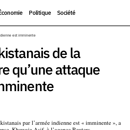
Économie
Politique
Société
nistre pakistanais de la défense déclare qu’une attaque indi
indienne est imminente
nente
kistanais de la
re qu’une attaque
imminente
akistanais par l’armée indienne est « imminente », a
fense, Khawaja Asif, à l’agence Reuters.