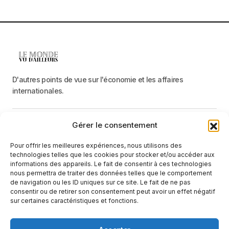
D'autres points de vue sur l'économie et les affaires
internationales.
Gérer le consentement
Menu
Pour offrir les meilleures expériences, nous utilisons des
Catégories
technologies telles que les cookies pour stocker et/ou accéder aux
informations des appareils. Le fait de consentir à ces technologies
nous permettra de traiter des données telles que le comportement
de navigation ou les ID uniques sur ce site. Le fait de ne pas
Recevez une information neutre et factuelle
consentir ou de retirer son consentement peut avoir un effet négatif
sur certaines caractéristiques et fonctions.
E-mail
En cliquant sur le bouton « S'abonner », vous confirmez que vous