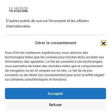
D'autres points de vue sur l'économie et les affaires
internationales.
Gérer le consentement
Menu
Pour offrir les meilleures expériences, nous utilisons des
Catégories
technologies telles que les cookies pour stocker et/ou accéder aux
informations des appareils. Le fait de consentir à ces technologies
nous permettra de traiter des données telles que le comportement
de navigation ou les ID uniques sur ce site. Le fait de ne pas
Recevez une information neutre et factuelle
consentir ou de retirer son consentement peut avoir un effet négatif
sur certaines caractéristiques et fonctions.
E-mail
En cliquant sur le bouton « S'abonner », vous confirmez que vous
Accepter
avez lu et que vous acceptez notre
politique de confidentialité
et nos
conditions d'utilisation
.
Suivez-nous
Refuser