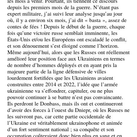
les mois à venir. Pourtant, ils tiennent ce discours
depuis les premiers mois de la guerre. N’étant pas
expert militaire, j’ai suivi leur analyse jusqu’au jour
où, il y a environ six mois, j’ai dit « basta », assez de
contes de fées ! Depuis le début de la guerre, chaque
fois qu’une victoire russe semblait imminente, les
États-Unis et/ou les Européens ont escaladé le conflit,
et son dénouement s’est éloigné comme l’horizon.
Même aujourd’hui, alors que les Russes ont réellement
amélioré leur position face aux Ukrainiens en termes
de nombre d’hommes déployés et en ayant pris la
majeure partie de la ligne défensive de villes
lourdement fortifiées que les Ukrainiens avaient
construites entre 2014 et 2022, l’idée que l’armée
ukrainienne va s’effondrer, capituler, ou ne plus
pouvoir continuer à se battre n’est pas convaincante.
Ils perdront le Donbass, mais ils ont et continueront
d’avoir des forces à l’ouest du Dniepr, où les Russes ne
les suivront pas, car cette partie occidentale de
l’Ukraine est véritablement ukrainophone et animée
d’un fort sentiment national ; sa conquête et son
occupation coûteraient donc bien plus en sang et en