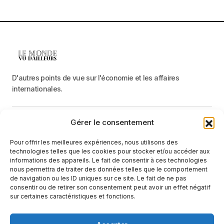
D'autres points de vue sur l'économie et les affaires
internationales.
Gérer le consentement
Menu
Pour offrir les meilleures expériences, nous utilisons des
Catégories
technologies telles que les cookies pour stocker et/ou accéder aux
informations des appareils. Le fait de consentir à ces technologies
nous permettra de traiter des données telles que le comportement
de navigation ou les ID uniques sur ce site. Le fait de ne pas
Recevez une information neutre et factuelle
consentir ou de retirer son consentement peut avoir un effet négatif
sur certaines caractéristiques et fonctions.
E-mail
En cliquant sur le bouton « S'abonner », vous confirmez que vous