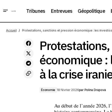
Tribunes
Entrevues
Géopolitique
« Un monde sans frontières était une
idée stupide », a déclaré Marco Rubio
Protest
Accueil
Protestations, sanctions et pression économique : les investiss
à la Conférence de Munich. Son
Économie
iranien
discours a été accueilli par des
Protestations,
applaudissements
économique : l
à la crise iran
Économie
18 février 2026
par
Polina Drapova
Au début de l’année 2026, l’
histoire contemporaine. Le 