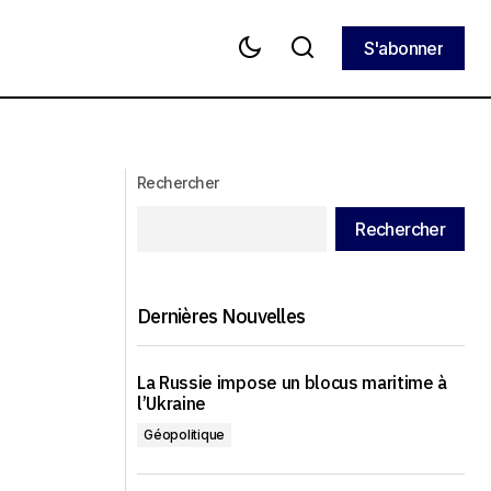
S'abonner
S'abonner
ace à la crise
Le Kremlin promet à Trump « la plus
grande affaire de l’histoire » en
échange de la levée des sanctions
Rechercher
Rechercher
Dernières Nouvelles
La Russie impose un blocus maritime à
l’Ukraine
Géopolitique