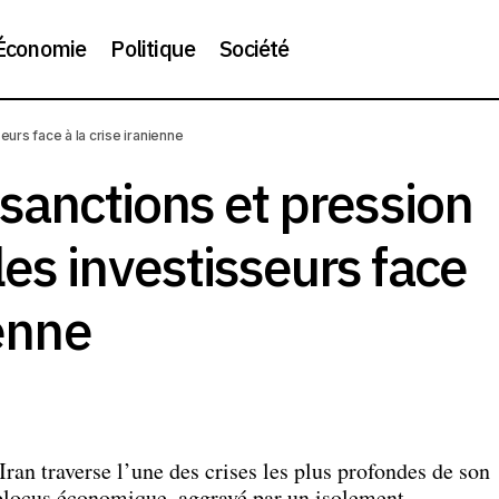
Économie
Politique
Société
ations, sanctions et pression économique : les investisseurs f
eurs face à la crise iranienne
ne
 sanctions et pression
es investisseurs face
ienne
Iran traverse l’une des crises les plus profondes de son
blocus économique, aggravé par un isolement