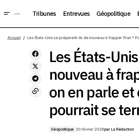
Tribunes
Entrevues
Géopolitique
Taïwan dépasse la Chine pour les
Les É
Accueil
Les États-Unis se préparent-ils de nouveau à frapper l’Iran ? 
exportations vers les États-Unis pour
Géopolitique
et co
la première fois en 30 ans
Les États-Unis
nouveau à frap
on en parle e
pourrait se te
Géopolitique
20 février 2026
par
La Rédaction