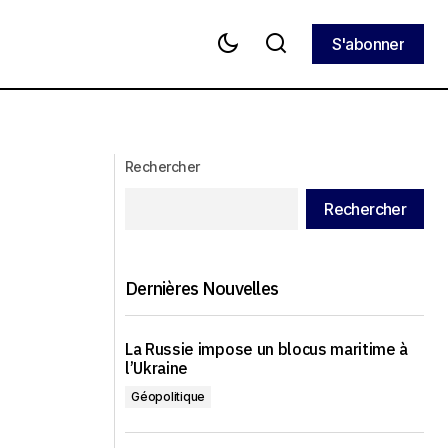
S'abonner
S'abonner
L’Amérique croît, mais n’embauche pas.
quoi on en parle
Les économistes font face pour la
première fois à un « boom sans
emplois »
Rechercher
Rechercher
Dernières Nouvelles
La Russie impose un blocus maritime à
l’Ukraine
Géopolitique