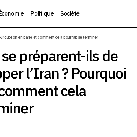
Économie
Politique
Société
tats-Unis se préparent-ils de nouveau à frapper l’Iran ? Pour
Pourquoi on en parle et comment cela pourrait se terminer
mment cela pourrait se terminer
 se préparent-ils de
per l’Iran ? Pourquoi
t comment cela
rminer