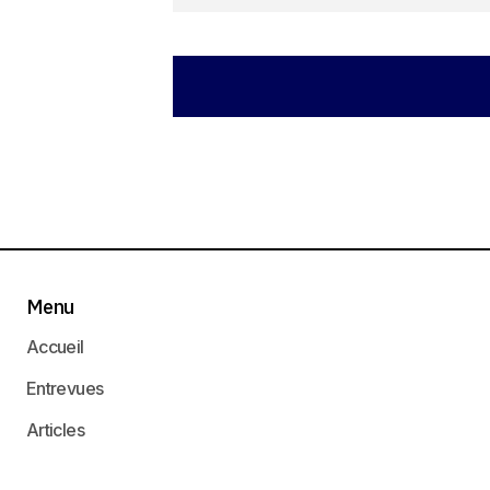
hello world
hello world
hello world
2 mars 2026 at 15h27
Menu
Accueil
Entrevues
Articles