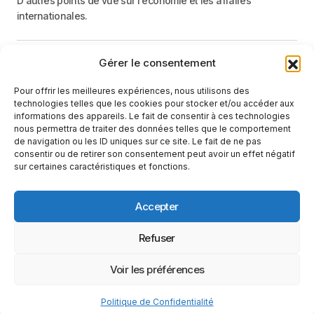
D'autres points de vue sur l'économie et les affaires
internationales.
Gérer le consentement
Menu
Pour offrir les meilleures expériences, nous utilisons des
Catégories
technologies telles que les cookies pour stocker et/ou accéder aux
informations des appareils. Le fait de consentir à ces technologies
nous permettra de traiter des données telles que le comportement
de navigation ou les ID uniques sur ce site. Le fait de ne pas
Recevez une information neutre et factuelle
consentir ou de retirer son consentement peut avoir un effet négatif
sur certaines caractéristiques et fonctions.
E-mail
En cliquant sur le bouton « S'abonner », vous confirmez que vous
Accepter
avez lu et que vous acceptez notre
politique de confidentialité
et nos
conditions d'utilisation
.
Suivez-nous
Refuser
Voir les préférences
Conditions d’utilisation
Politique de Confidentialité
Politique de Confidentialité
© 2025 Le Monde Vu D'ailleurs. Tous Droits Réservés.