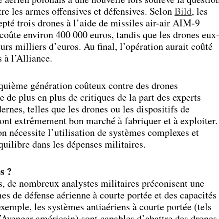
tre les armes offensives et défensives. Selon
Bild
, les
pté trois drones à l’aide de missiles air-air AIM-9
coûte environ 400 000 euros, tandis que les drones eux
rs milliers d’euros. Au final, l’opération aurait coûté
 à l’Alliance.
inquième génération coûteux contre des drones
e de plus en plus de critiques de la part des experts
rnes, telles que les drones ou les dispositifs de
ont extrêmement bon marché à fabriquer et à exploiter.
on nécessite l’utilisation de systèmes complexes et
quilibre dans les dépenses militaires.
s ?
s, de nombreux analystes militaires préconisent une
mes de défense aérienne à courte portée et des capacités
exemple, les systèmes antiaériens à courte portée (tels
’Avenger américain) sont capables d’abattre des drones