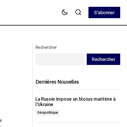
S'abonner
S'abonner
Abu Dhabi renforce sa position de
ros à l’OTAN
centre financier mondial
Rechercher
Rechercher
Dernières Nouvelles
La Russie impose un blocus maritime à
l’Ukraine
Géopolitique
s
n