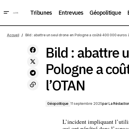
Tribunes
Entrevues
Géopolitique
Trump a proposé à l'UE d'imposer des
droits de douane pouvant atteindre 100
Accueil
Bild : abattre un seul drone en Pologne a coûté 400 000 euros 
Géopolitique
% à l'Inde et à la Chine pour l'achat de
pétrole russe
Bild : abattre 
Pologne a coû
l’OTAN
Géopolitique
11 septembre 2025
par
La Rédactio
L’incident impliquant l’util
qui ont pénétré dans l’espac