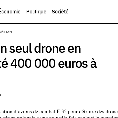
Économie
Politique
Société
à l’OTAN
Bild : abattre un seul drone en Pologne a coûté 400 000 eu
un seul drone en
té 400 000 euros à
n
isation d’avions de combat F-35 pour détruire des drone
e aérien polonais a une nouvelle fois soulevé la questio