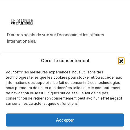
D'autres points de vue sur l'économie et les affaires
internationales.
Gérer le consentement
Menu
Pour offrir les meilleures expériences, nous utilisons des
Catégories
technologies telles que les cookies pour stocker et/ou accéder aux
informations des appareils. Le fait de consentir à ces technologies
nous permettra de traiter des données telles que le comportement
de navigation ou les ID uniques sur ce site. Le fait de ne pas
Recevez une information neutre et factuelle
consentir ou de retirer son consentement peut avoir un effet négatif
sur certaines caractéristiques et fonctions.
E-mail
En cliquant sur le bouton « S'abonner », vous confirmez que vous
Accepter
avez lu et que vous acceptez notre
politique de confidentialité
et nos
conditions d'utilisation
.