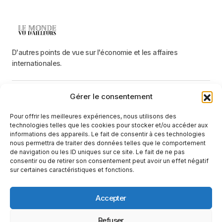
D'autres points de vue sur l'économie et les affaires
internationales.
Gérer le consentement
Menu
Pour offrir les meilleures expériences, nous utilisons des
Catégories
technologies telles que les cookies pour stocker et/ou accéder aux
informations des appareils. Le fait de consentir à ces technologies
nous permettra de traiter des données telles que le comportement
de navigation ou les ID uniques sur ce site. Le fait de ne pas
Recevez une information neutre et factuelle
consentir ou de retirer son consentement peut avoir un effet négatif
sur certaines caractéristiques et fonctions.
E-mail
En cliquant sur le bouton « S'abonner », vous confirmez que vous
Accepter
avez lu et que vous acceptez notre
politique de confidentialité
et nos
conditions d'utilisation
.
Suivez-nous
Refuser