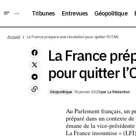
Tribunes
Entrevues
Géopolitique
Trump crée un Conseil de la paix
payant : un milliard pour un siège
G
Accueil
La France prépare une résolution pour quitter l’OTAN
permanent
La France prép
pour quitter l
Géopolitique
19 janvier 2026
par
La Rédaction
Au Parlement français, un pr
préparé dans un contexte de 
émane de la vice-présidente
La France insoumise » (LFI)