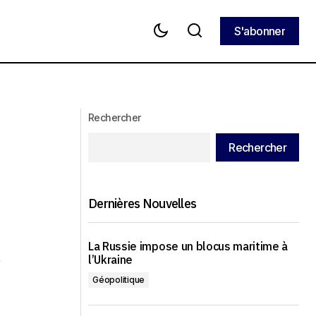
S'abonner
S'abonner
Trump trahit les manifestants iraniens :
TAN
pourquoi les États-Unis n’ont pas
frappé l’Iran
Rechercher
Rechercher
Dernières Nouvelles
La Russie impose un blocus maritime à
é
l’Ukraine
Géopolitique