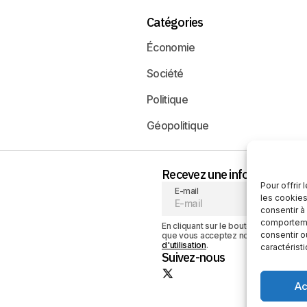
Catégories
Économie
Société
Politique
Géopolitique
Recevez une information neu
Pour offrir
E-mail
les cookies
consentir à
comportemen
En cliquant sur le bouton « S'abonner
consentir o
que vous acceptez notre
politique de
d'utilisation
.
caractérist
Suivez-nous
Ac