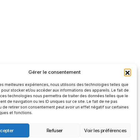
Gérer le consentement
tre et factuelle
 les meilleures expériences, nous utilisons des technologies telles que
S'abonner
 pour stocker et/ou accéder aux informations des appareils. Le fait de
 ces technologies nous permettra de traiter des données telles que le
S'abonner
t de navigation ou les ID uniques sur ce site. Le fait de ne pas
 », vous confirmez que vous avez lu et
u de retirer son consentement peut avoir un effet négatif sur certaines
 confidentialité
et nos
conditions
iques et fonctions.
cepter
Refuser
Voir les préférences