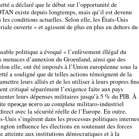
etté a déclaré que le débat sur l’opportunité de
’OTAN existe depuis longtemps, mais qu’il est devenu
les conditions actuelles. Selon elle, les États-Unis
iale ouverte » et agissent de plus en plus en dehors du
nsable politique a évoqué « l’enlèvement illégal du
es menaces d’annexion du Groenland, ainsi que des
lon elle, ont été imposés à l’Union européenne sous la
té a souligné que de telles actions témoignent de la
mettre leurs alliés et de les utiliser à leurs propres fin
ent critiqué séparément l’exigence faite aux pays
ter leurs dépenses militaires jusqu’à 5 % du PIB. À
ofite прежде всего au complexe militaro-industriel
direct avec la sécurité réelle de l’Europe. En outre,
ts-Unis s’ingèrent dans les processus politiques interne
ngton influence les élections en soutenant des forces
e atteinte aux institutions démocratiques et à la