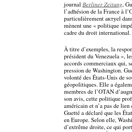
journal
Berliner Zeitung
, Gu
l’adhésion de la France à l
particulièrement актуel dans 
mènent une « politique impér
cadre du droit international.
À titre d’exemples, la respo
président du Venezuela », l
accords commerciaux qui, se
pression de Washington. Guet
volonté des États-Unis de sou
géopolitiques. Elle a égalem
membres de l’OTAN d’augmen
son avis, cette politique pr
américain et n’a pas de lien 
Guetté a déclaré que les Éta
en Europe. Selon elle, Washi
d’extrême droite, ce qui port