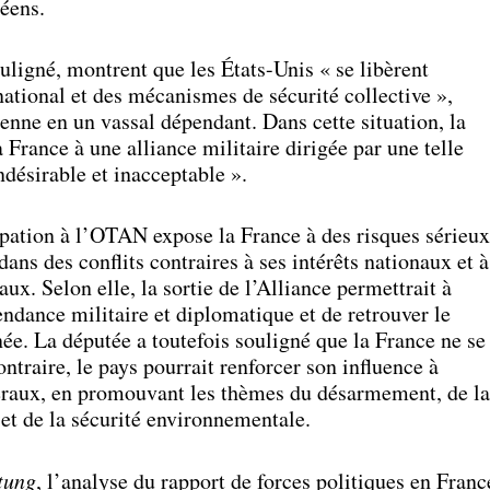
éens.
ouligné, montrent que les États-Unis « se libèrent
national et des mécanismes de sécurité collective »,
nne en un vassal dépendant. Dans cette situation, la
 France à une alliance militaire dirigée par une telle
indésirable et inacceptable ».
cipation à l’OTAN expose la France à des risques sérieux
 dans des conflits contraires à ses intérêts nationaux et à
x. Selon elle, la sortie de l’Alliance permettrait à
endance militaire et diplomatique et de retrouver le
née. La députée a toutefois souligné que la France ne se
ontraire, le pays pourrait renforcer son influence à
téraux, en promouvant les thèmes du désarmement, de la
 et de la sécurité environnementale.
tung
, l’analyse du rapport de forces politiques en Franc