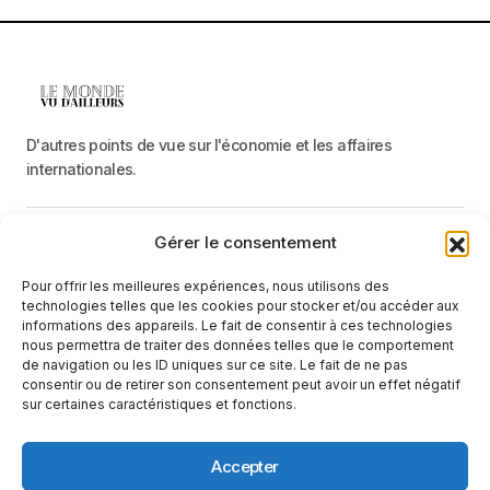
D'autres points de vue sur l'économie et les affaires
internationales.
Gérer le consentement
Menu
Pour offrir les meilleures expériences, nous utilisons des
Catégories
technologies telles que les cookies pour stocker et/ou accéder aux
informations des appareils. Le fait de consentir à ces technologies
nous permettra de traiter des données telles que le comportement
de navigation ou les ID uniques sur ce site. Le fait de ne pas
Recevez une information neutre et factuelle
consentir ou de retirer son consentement peut avoir un effet négatif
sur certaines caractéristiques et fonctions.
E-mail
En cliquant sur le bouton « S'abonner », vous confirmez que vous
Accepter
avez lu et que vous acceptez notre
politique de confidentialité
et nos