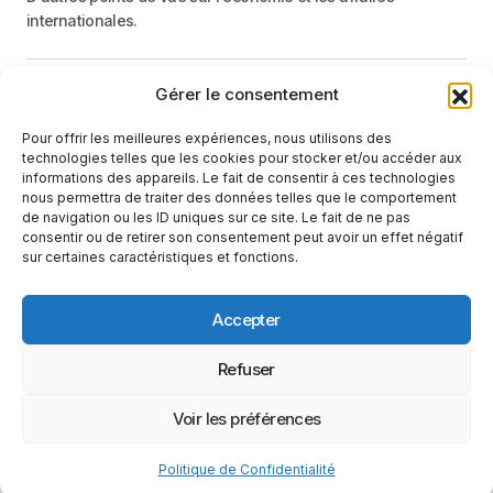
internationales.
Gérer le consentement
Menu
Pour offrir les meilleures expériences, nous utilisons des
Catégories
technologies telles que les cookies pour stocker et/ou accéder aux
informations des appareils. Le fait de consentir à ces technologies
nous permettra de traiter des données telles que le comportement
de navigation ou les ID uniques sur ce site. Le fait de ne pas
Recevez une information neutre et factuelle
consentir ou de retirer son consentement peut avoir un effet négatif
sur certaines caractéristiques et fonctions.
E-mail
En cliquant sur le bouton « S'abonner », vous confirmez que vous
Accepter
avez lu et que vous acceptez notre
politique de confidentialité
et nos
conditions d'utilisation
.
Suivez-nous
Refuser
Voir les préférences
Conditions d’utilisation
Politique de Confidentialité
Politique de Confidentialité
© 2025 Le Monde Vu D'ailleurs. Tous Droits Réservés.