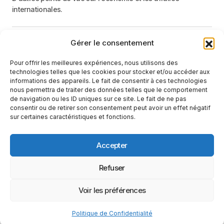
internationales.
Gérer le consentement
Menu
Pour offrir les meilleures expériences, nous utilisons des
Catégories
technologies telles que les cookies pour stocker et/ou accéder aux
informations des appareils. Le fait de consentir à ces technologies
nous permettra de traiter des données telles que le comportement
de navigation ou les ID uniques sur ce site. Le fait de ne pas
Recevez une information neutre et factuelle
consentir ou de retirer son consentement peut avoir un effet négatif
sur certaines caractéristiques et fonctions.
E-mail
En cliquant sur le bouton « S'abonner », vous confirmez que vous
Accepter
avez lu et que vous acceptez notre
politique de confidentialité
et nos
conditions d'utilisation
.
Suivez-nous
Refuser
Voir les préférences
Conditions d’utilisation
Politique de Confidentialité
Politique de Confidentialité
© 2025 Le Monde Vu D'ailleurs. Tous Droits Réservés.